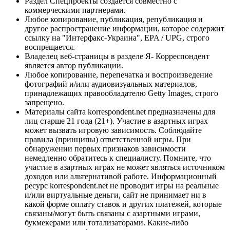
Раздел Спецпроекты создается совместно с
коммерческими партнерами.
Любое копирование, публикация, републикация и
другое распространение информации, которое содержит
ссылку на "Интерфакс-Украина", EPA / UPG, строго
воспрещается.
Владелец веб-страницы в разделе Я- Корреспондент
является автор публикации.
Любое копирование, перепечатка и воспроизведение
фотографий и/или аудиовизуальных материалов,
принадлежащих правообладателю Getty Images, строго
запрещено.
Материалы сайта korrespondent.net предназначены для
лиц старше 21 года (21+). Участие в азартных играх
может вызвать игровую зависимость. Соблюдайте
правила (принципы) ответственной игры. При
обнаружении первых признаков зависимости
немедленно обратитесь к специалисту. Помните, что
участие в азартных играх не может являться источником
доходов или альтернативой работе. Информационный
ресурс korrespondent.net не проводит игры на реальные
и/или виртуальные деньги, сайт не принимает ни в
какой форме оплату ставок и других платежей, которые
связаны/могут быть связаны с азартными играми,
букмекерами или тотализаторами. Какие-либо