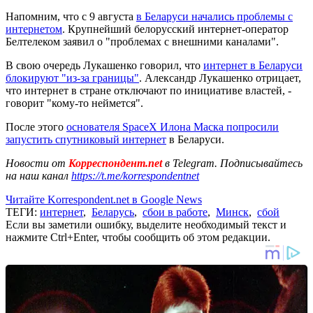
Напомним, что с 9 августа
в Беларуси начались проблемы с
интернетом
. Крупнейший белорусский интернет-оператор
Белтелеком заявил о "проблемах с внешними каналами".
В свою очередь Лукашенко говорил, что
интернет в Беларуси
блокируют "из-за границы"
. Александр Лукашенко отрицает,
что интернет в стране отключают по инициативе властей, -
говорит "кому-то неймется".
После этого
основателя SpaceX Илона Маска попросили
запустить спутниковый интернет
в Беларуси.
Новости от
Корреспондент.net
в Telegram. Подписывайтесь
на наш канал
https://t.me/korrespondentnet
Читайте Korrespondent.net в Google News
ТЕГИ:
интернет
,
Беларусь
,
сбои в работе
,
Минск
,
сбой
Если вы заметили ошибку, выделите необходимый текст и
нажмите Ctrl+Enter, чтобы сообщить об этом редакции.