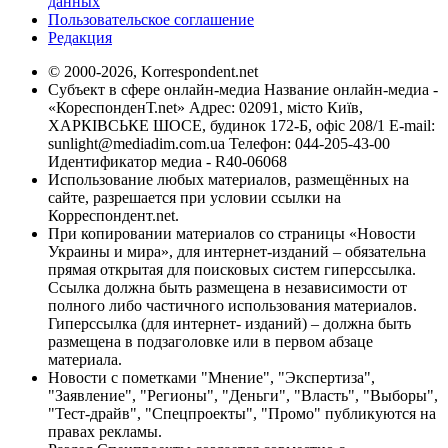
данных
Пользовательское соглашение
Редакция
© 2000-2026, Korrespondent.net
Субъект в сфере онлайн-медиа Название онлайн-медиа -
«КореспонденТ.net» Адрес: 02091, місто Київ,
ХАРКІВСЬКЕ ШОСЕ, будинок 172-Б, офіс 208/1 E-mail:
sunlight@mediadim.com.ua
Телефон: 044-205-43-00
Идентификатор медиа - R40-06068
Использование любых материалов, размещённых на
сайте, разрешается при условии ссылки на
Корреспондент.net.
При копировании материалов со страницы «Новости
Украины и мира», для интернет-изданий – обязательна
прямая открытая для поисковых систем гиперссылка.
Ссылка должна быть размещена в независимости от
полного либо частичного использования материалов.
Гиперссылка (для интернет- изданий) – должна быть
размещена в подзаголовке или в первом абзаце
материала.
Новости с пометками "Мнение", "Экспертиза",
"Заявление", "Регионы", "Деньги", "Власть", "Выборы",
"Тест-драйв", "Спецпроекты", "Промо" публикуются на
правах рекламы.