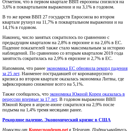
Отметим, что в первом квартале ВВП еврозоны снизился на
3,6% в поквартальном выражении и на 3,1% в годовом.
В то же время ВВП 27 государств Евросоюза во втором
квартале рухнул на 11,7% в поквартальном выражении и на
14,1% в годовом.
Наконец, число занятых сократилось по сравнению с
предыдущим кварталом на 2,8% в еврозоне и на 2,6% в ЕС.
Падение показателей также стало максимальным за историю
наблюдений. По сравнению со вторым кварталом 2019 года
занятость сократилась на 2,9% в еврозоне и 2,7% в ЕС.
Напомним, что ранее
экономика ЕС обновила рекорд падения
за 25 лет
. Наименее пострадавшей от коронавирусного
кризиса во втором квартале оказалась экономика Литвы, где
зафиксировано снижение всего на 5,1%.
Также сообщалось, что
экономика Южной Кореи оказалась в
рецессии впервые за 17 лет
. В годовом выражении ВВП
Южной Кореи в апреле-июне сократился на 2,9% после
подъема на 1,4% тремя месяцами ранее.
Рекордное падение. Экономический кризис в США
Новости от
Корреспондент.net
в Telegram. Подписывайтесь