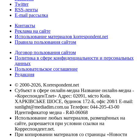
Twitter
RSS-ленты
E-mail рассылка
Контакты
Реклама на сайте
Использование материалов korrespondent.net
Правила пользования сайтом
Договор пользования сайтом
Политика в сфере конфиденциальности и персональных
данных
Пользовательское соглашение
Редакция
© 2000-2026, Korrespondent.net
Субъект в сфере онлайн-медиа Название онлайн-медиа -
«КореспонденТ.net» Адрес: 02091, місто Київ,
ХАРКІВСЬКЕ ШОСЕ, будинок 172-Б, офіс 208/1 E-mail:
sunlight@mediadim.com.ua
Телефон: 044-205-43-00
Идентификатор медиа - R40-06068
Использование любых материалов, размещённых на
сайте, разрешается при условии ссылки на
Корреспондент.net.
При копировании материалов со страницы «Новости