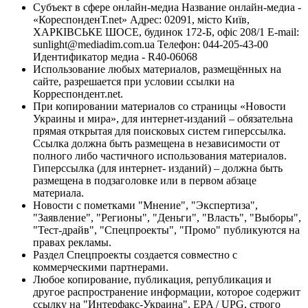
Субъект в сфере онлайн-медиа Название онлайн-медиа -
«КореспонденТ.net» Адрес: 02091, місто Київ,
ХАРКІВСЬКЕ ШОСЕ, будинок 172-Б, офіс 208/1 E-mail:
sunlight@mediadim.com.ua
Телефон: 044-205-43-00
Идентификатор медиа - R40-06068
Использование любых материалов, размещённых на
сайте, разрешается при условии ссылки на
Корреспондент.net.
При копировании материалов со страницы «Новости
Украины и мира», для интернет-изданий – обязательна
прямая открытая для поисковых систем гиперссылка.
Ссылка должна быть размещена в независимости от
полного либо частичного использования материалов.
Гиперссылка (для интернет- изданий) – должна быть
размещена в подзаголовке или в первом абзаце
материала.
Новости с пометками "Мнение", "Экспертиза",
"Заявление", "Регионы", "Деньги", "Власть", "Выборы",
"Тест-драйв", "Спецпроекты", "Промо" публикуются на
правах рекламы.
Раздел Спецпроекты создается совместно с
коммерческими партнерами.
Любое копирование, публикация, републикация и
другое распространение информации, которое содержит
ссылку на "Интерфакс-Украина", EPA / UPG, строго