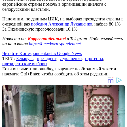
европейские страны помочь в организации диалога с
белорусскими властями.
Напомним, по данным ЦИК, на выборах президента страны в
очередной раз
победил Александр Лукашенко
, набрав 80,1%.
За Тихановскую проголосовали 10,1%.
Новости от
Корреспондент.net
в Telegram. Подписывайтесь
на наш канал
https://t.me/korrespondentnet
Читайте Korrespondent.net в Google News
ТЕГИ:
Беларусь
,
президент
,
Лукашенко
,
протесты
,
президентские выборы
Если вы заметили ошибку, выделите необходимый текст и
нажмите Ctrl+Enter, чтобы сообщить об этом редакции.