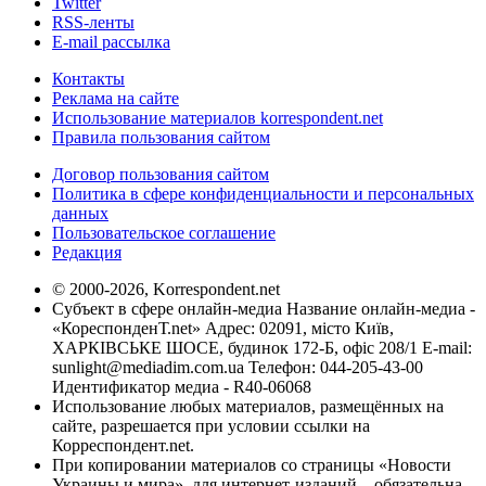
Twitter
RSS-ленты
E-mail рассылка
Контакты
Реклама на сайте
Использование материалов korrespondent.net
Правила пользования сайтом
Договор пользования сайтом
Политика в сфере конфиденциальности и персональных
данных
Пользовательское соглашение
Редакция
© 2000-2026, Korrespondent.net
Субъект в сфере онлайн-медиа Название онлайн-медиа -
«КореспонденТ.net» Адрес: 02091, місто Київ,
ХАРКІВСЬКЕ ШОСЕ, будинок 172-Б, офіс 208/1 E-mail:
sunlight@mediadim.com.ua
Телефон: 044-205-43-00
Идентификатор медиа - R40-06068
Использование любых материалов, размещённых на
сайте, разрешается при условии ссылки на
Корреспондент.net.
При копировании материалов со страницы «Новости
Украины и мира», для интернет-изданий – обязательна