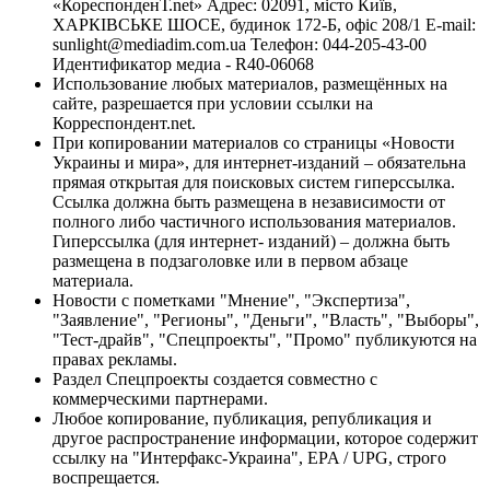
«КореспонденТ.net» Адрес: 02091, місто Київ,
ХАРКІВСЬКЕ ШОСЕ, будинок 172-Б, офіс 208/1 E-mail:
sunlight@mediadim.com.ua
Телефон: 044-205-43-00
Идентификатор медиа - R40-06068
Использование любых материалов, размещённых на
сайте, разрешается при условии ссылки на
Корреспондент.net.
При копировании материалов со страницы «Новости
Украины и мира», для интернет-изданий – обязательна
прямая открытая для поисковых систем гиперссылка.
Ссылка должна быть размещена в независимости от
полного либо частичного использования материалов.
Гиперссылка (для интернет- изданий) – должна быть
размещена в подзаголовке или в первом абзаце
материала.
Новости с пометками "Мнение", "Экспертиза",
"Заявление", "Регионы", "Деньги", "Власть", "Выборы",
"Тест-драйв", "Спецпроекты", "Промо" публикуются на
правах рекламы.
Раздел Спецпроекты создается совместно с
коммерческими партнерами.
Любое копирование, публикация, републикация и
другое распространение информации, которое содержит
ссылку на "Интерфакс-Украина", EPA / UPG, строго
воспрещается.