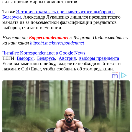
силы против мирных демонстрантов.
Также
Эстония отказалась признавать итоги выборов в
Беларуси
. Александр Лукашенко лишился президентского
мандата из-за повсеместной фальсификации результатов
выборов, считают в Эстонии.
Новости от
Корреспондент.net
в Telegram. Подписывайтесь
на наш канал
https://t.me/korrespondentnet
Читайте Korrespondent.net в Google News
ТЕГИ:
Выборы
,
Беларусь
,
Австрия
,
выборы президента
Если вы заметили ошибку, выделите необходимый текст и
нажмите Ctrl+Enter, чтобы сообщить об этом редакции.