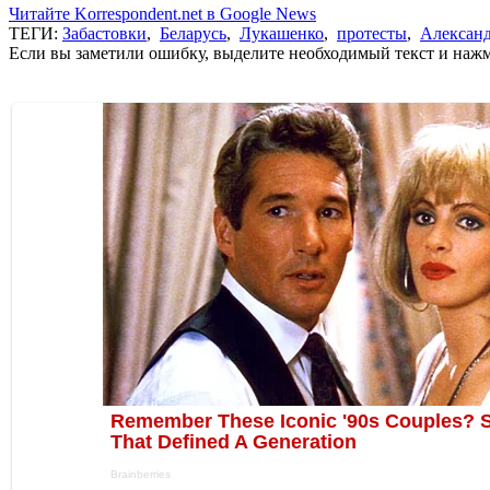
Читайте Korrespondent.net в Google News
ТЕГИ:
Забастовки
,
Беларусь
,
Лукашенко
,
протесты
,
Алексан
Если вы заметили ошибку, выделите необходимый текст и нажми