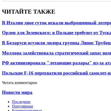
ЧИТАЙТЕ ТАКЖЕ
В Италии двое суток искали выброшенный лоте
Орден для Зеленского: в Польше требуют от Туск
В Беларуси осудили лидера группы Ляпис Трубе
Молдова задействовала стратегический запас вод
РФ активизировала "летающие радары" из-за а
Польские F-16 перехватили российский самолет-
Читать комментарии
Новости мира
Последние
Популярные
Комментируемые