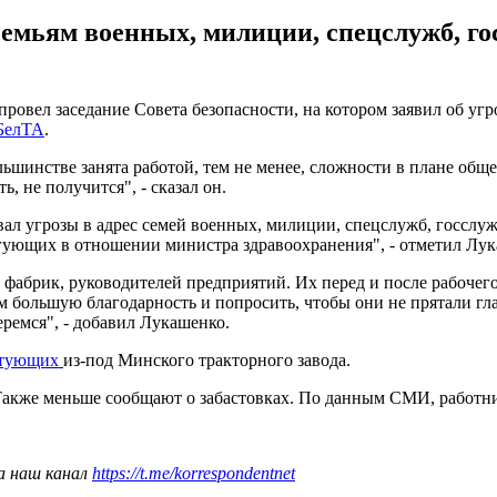
семьям военных, милиции, спецслужб, г
провел заседание Совета безопасности, на котором заявил об угр
БелТА
.
льшинстве занята работой, тем не менее, сложности в плане об
ь, не получится", - сказал он.
вал угрозы в адрес семей военных, милиции, спецслужб, госсл
гующих в отношении министра здравоохранения", - отметил Лук
 и фабрик, руководителей предприятий. Их перед и после рабоче
м большую благодарность и попросить, чтобы они не прятали глаза
ремся", - добавил Лукашенко.
стующих
из-под Минского тракторного завода.
Также меньше сообщают о забастовках. По данным СМИ, работни
а наш канал
https://t.me/korrespondentnet