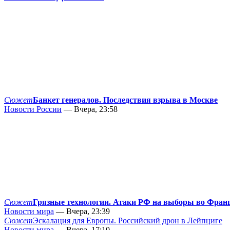
Сюжет
Банкет генералов. Последствия взрыва в Москве
Новости России
— Вчера, 23:58
Сюжет
Грязные технологии. Атаки РФ на выборы во Фран
Новости мира
— Вчера, 23:39
Сюжет
Эскалация для Европы. Российский дрон в Лейпциге
Новости мира
— Вчера, 17:10