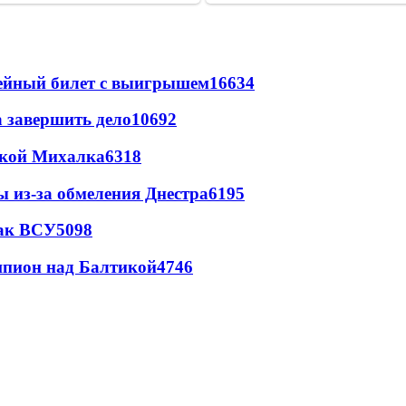
рейный билет с выигрышем
16634
а завершить дело
10692
цкой Михалка
6318
ы из-за обмеления Днестра
6195
так ВСУ
5098
шпион над Балтикой
4746