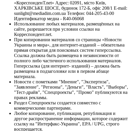
«КореспонденТ.net» Адрес: 02091, місто Київ,
ХАРКІВСЬКЕ ШОСЕ, будинок 172-Б, офіс 208/1 E-mail:
sunlight@mediadim.com.ua
Телефон: 044-205-43-00
Идентификатор медиа - R40-06068
Использование любых материалов, размещённых на
сайте, разрешается при условии ссылки на
Корреспондент.net.
При копировании материалов со страницы «Новости
Украины и мира», для интернет-изданий – обязательна
прямая открытая для поисковых систем гиперссылка.
Ссылка должна быть размещена в независимости от
полного либо частичного использования материалов.
Гиперссылка (для интернет- изданий) – должна быть
размещена в подзаголовке или в первом абзаце
материала.
Новости с пометками "Мнение", "Экспертиза",
"Заявление", "Регионы", "Деньги", "Власть", "Выборы",
"Тест-драйв", "Спецпроекты", "Промо" публикуются на
правах рекламы.
Раздел Спецпроекты создается совместно с
коммерческими партнерами.
Любое копирование, публикация, републикация и
другое распространение информации, которое содержит
ссылку на "Интерфакс-Украина", EPA / UPG, строго
воспрещается.