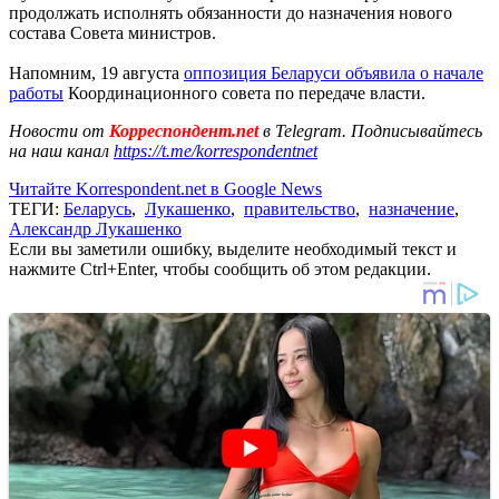
продолжать исполнять обязанности до назначения нового
состава Совета министров.
Напомним, 19 августа
оппозиция Беларуси объявила о начале
работы
Координационного совета по передаче власти.
Новости от
Корреспондент.net
в Telegram. Подписывайтесь
на наш канал
https://t.me/korrespondentnet
Читайте Korrespondent.net в Google News
ТЕГИ:
Беларусь
,
Лукашенко
,
правительство
,
назначение
,
Александр Лукашенко
Если вы заметили ошибку, выделите необходимый текст и
нажмите Ctrl+Enter, чтобы сообщить об этом редакции.