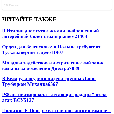
ЧИТАЙТЕ ТАКЖЕ
В Италии двое суток искали выброшенный
лотерейный билет с выигрышем
21463
Орден для Зеленского: в Польше требуют от
Туска завершить дело
11907
Молдова задействовала стратегический запас
воды из-за обмеления Днестра
7089
В Беларуси осудили лидера группы Ляпис
Трубецкой Михалка
6367
РФ активизировала "летающие радары" из-за
атак ВСУ
5137
Польские F-16 перехватили российский самолет-