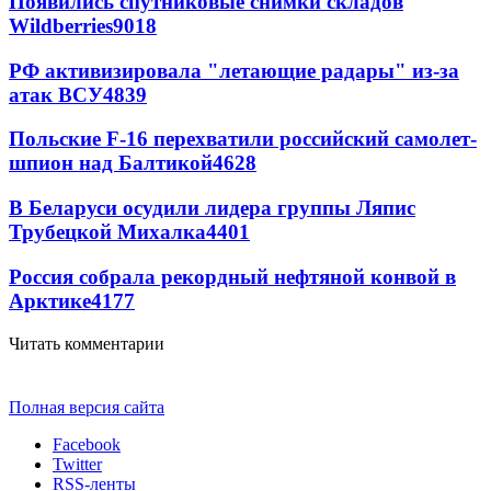
Появились спутниковые снимки складов
Wildberries
9018
РФ активизировала "летающие радары" из-за
атак ВСУ
4839
Польские F-16 перехватили российский самолет-
шпион над Балтикой
4628
В Беларуси осудили лидера группы Ляпис
Трубецкой Михалка
4401
Россия собрала рекордный нефтяной конвой в
Арктике
4177
Читать комментарии
Полная версия сайта
Facebook
Twitter
RSS-ленты