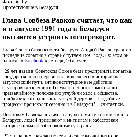
Фото: tut.by
Протестующие в Беларуси
Глава Совбеза Равков считает, что как
и в августе 1991 года в Беларуси
пытаются устроить госпереворот.
Глава Совета безопасности беларуси Андрей Равков сравнил
последние события в стране с путчем 1991 года. Об этом он
написал в
Facebook
в четверг, 20 августа.
"29 лет назад в Советском Союзе была предпринята попытка
государственного переворота, вошедшего в историю как
августовский путч, антиконституционные действия
самопровозглашенного Государственного комитета по
чрезвычайному положению углубили хаос в обществе,
приблизив распад некогда могучей державы. Подобные
процессы происходят сегодня и в Беларуси", - считает он.
По словам Равкова, пытаясь нарушить мир и спокойствие в
Беларуси, людей призывают к митингам и забастовкам,
которые только ослабят экономику страны.
"Часть наших граждан поверили советам организаторов