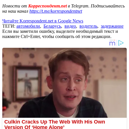
Новости от
Корреспондент.net
в Telegram. Подписывайтесь
на наш канал
https://t.me/korrespondentnet
Читайте Korrespondent.net в Google News
ТЕГИ:
автомобили
,
Беларусь
,
видео
,
водитель
,
задержание
Если вы заметили ошибку, выделите необходимый текст и
нажмите Ctrl+Enter, чтобы сообщить об этом редакции.