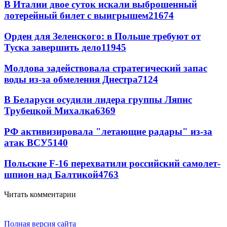
В Италии двое суток искали выброшенный
лотерейный билет с выигрышем
21674
Орден для Зеленского: в Польше требуют от
Туска завершить дело
11945
Молдова задействовала стратегический запас
воды из-за обмеления Днестра
7124
В Беларуси осудили лидера группы Ляпис
Трубецкой Михалка
6369
РФ активизировала "летающие радары" из-за
атак ВСУ
5140
Польские F-16 перехватили российский самолет-
шпион над Балтикой
4763
Читать комментарии
Полная версия сайта