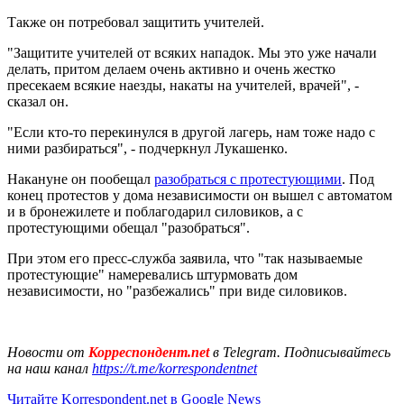
Также он потребовал защитить учителей.
"Защитите учителей от всяких нападок. Мы это уже начали
делать, притом делаем очень активно и очень жестко
пресекаем всякие наезды, накаты на учителей, врачей", -
сказал он.
"Если кто-то перекинулся в другой лагерь, нам тоже надо с
ними разбираться", - подчеркнул Лукашенко.
Накануне он пообещал
разобраться с протестующими
. Под
конец протестов у дома независимости он вышел с автоматом
и в бронежилете и поблагодарил силовиков, а с
протестующими обещал "разобраться".
При этом его пресс-служба заявила, что "так называемые
протестующие" намеревались штурмовать дом
независимости, но "разбежались" при виде силовиков.
Новости от
Корреспондент.net
в Telegram. Подписывайтесь
на наш канал
https://t.me/korrespondentnet
Читайте Korrespondent.net в Google News