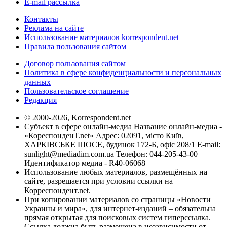
E-mail рассылка
Контакты
Реклама на сайте
Использование материалов korrespondent.net
Правила пользования сайтом
Договор пользования сайтом
Политика в сфере конфиденциальности и персональных
данных
Пользовательское соглашение
Редакция
© 2000-2026, Korrespondent.net
Субъект в сфере онлайн-медиа Название онлайн-медиа -
«КореспонденТ.net» Адрес: 02091, місто Київ,
ХАРКІВСЬКЕ ШОСЕ, будинок 172-Б, офіс 208/1 E-mail:
sunlight@mediadim.com.ua
Телефон: 044-205-43-00
Идентификатор медиа - R40-06068
Использование любых материалов, размещённых на
сайте, разрешается при условии ссылки на
Корреспондент.net.
При копировании материалов со страницы «Новости
Украины и мира», для интернет-изданий – обязательна
прямая открытая для поисковых систем гиперссылка.
Ссылка должна быть размещена в независимости от