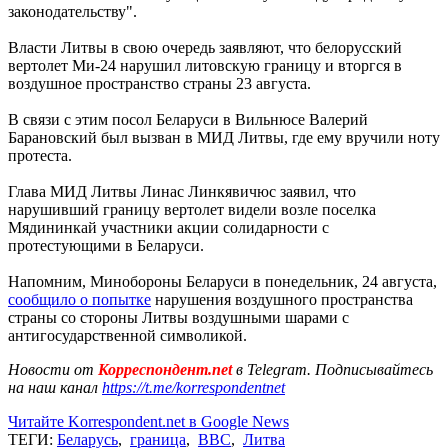
законодательству".
Власти Литвы в свою очередь заявляют, что белорусский
вертолет Ми-24 нарушил литовскую границу и вторгся в
воздушное пространство страны 23 августа.
В связи с этим посол Беларуси в Вильнюсе Валерий
Барановский был вызван в МИД Литвы, где ему вручили ноту
протеста.
Глава МИД Литвы Линас Линкявичюс заявил, что
нарушивший границу вертолет видели возле поселка
Мядининкай участники акции солидарности с
протестующими в Беларуси.
Напомним, Минобороны Беларуси в понедельник, 24 августа,
сообщило о попытке
нарушения воздушного пространства
страны со стороны Литвы воздушными шарами с
антигосударственной символикой.
Новости от
Корреспондент.net
в Telegram. Подписывайтесь
на наш канал
https://t.me/korrespondentnet
Читайте Korrespondent.net в Google News
ТЕГИ:
Беларусь
,
граница
,
ВВС
,
Литва