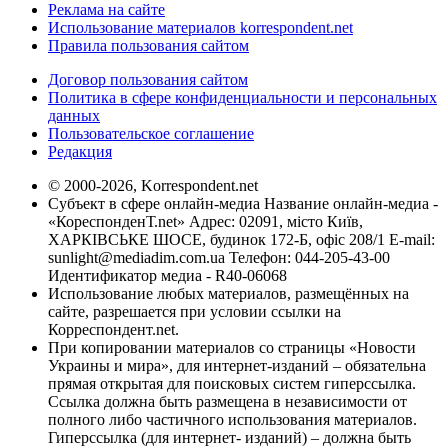
Реклама на сайте
Использование материалов korrespondent.net
Правила пользования сайтом
Договор пользования сайтом
Политика в сфере конфиденциальности и персональных
данных
Пользовательское соглашение
Редакция
© 2000-2026, Korrespondent.net
Субъект в сфере онлайн-медиа Название онлайн-медиа -
«КореспонденТ.net» Адрес: 02091, місто Київ,
ХАРКІВСЬКЕ ШОСЕ, будинок 172-Б, офіс 208/1 E-mail:
sunlight@mediadim.com.ua
Телефон: 044-205-43-00
Идентификатор медиа - R40-06068
Использование любых материалов, размещённых на
сайте, разрешается при условии ссылки на
Корреспондент.net.
При копировании материалов со страницы «Новости
Украины и мира», для интернет-изданий – обязательна
прямая открытая для поисковых систем гиперссылка.
Ссылка должна быть размещена в независимости от
полного либо частичного использования материалов.
Гиперссылка (для интернет- изданий) – должна быть