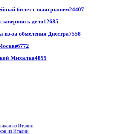
рейный билет с выигрышем
24407
а завершить дело
12685
ы из-за обмеления Днестра
7558
Москве
6772
цкой Михалка
4855
ков из Италии