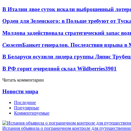
В Италии двое суток искали выброшенный лоте
Орден для Зеленского: в Польше требуют от Туск
Молдова задействовала стратегический запас вод
Сюжет
Банкет генералов. Последствия взрыва в 
В Беларуси осудили лидера группы Ляпис Трубе
В РФ горит очередной склад Wildberries
3901
Читать комментарии
Новости мира
Последние
Популярные
Комментируемые
Испания объявила о пограничном контроле для путешественни