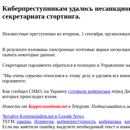
Киберпреступникам удалось несанкцио
секретариата стортинга.
Неизвестные преступники во вторник, 1 сентября, организова
В результате взломаны электронные почтовые ящики нескольки
скачать некоторые данные.
Секретариат парламента обратился в полицию и Управление на
"Мы очень серьезно относимся к этому делу и уделяем все вни
парламенте.
Как сообщал СНБО, на Украину
готовили кибератаки
перед Дн
которых происходил взлом.
Новости от
Корреспондент.net
в Telegram. Подписывайтесь н
Читайте Korrespondent.net в Google News
ТЕГИ:
хакеры
,
Норвегия
,
киберпреступность
,
кибератака
,
ки
Если вы заметили ошибку, выделите необходимый текст и нажми