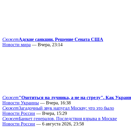
Сюжет
Адские санкции. Решение Сената США
Новости мира
— Вчера, 23:14
Сюжет
"Охотиться на лучника, а не на стрелу". Как Украи
Новости Украины
— Вчера, 16:38
Сюжет
Загадочный звук напугал Москву: что это было
Новости России
— Вчера, 15:29
Сюжет
Банкет генералов. Последствия взрыва в Москве
Новости России
— 6 августа 2026, 23:58