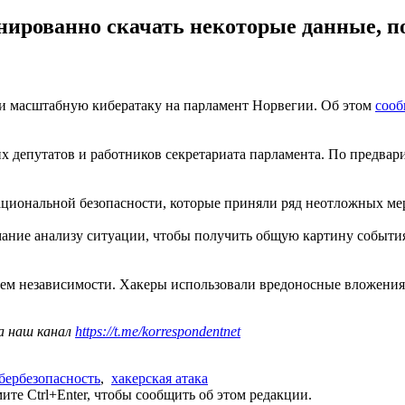
нированно скачать некоторые данные, 
ли масштабную кибератаку на парламент Норвегии. Об этом
соо
х депутатов и работников секретариата парламента. По предва
циональной безопасности, которые приняли ряд неотложных мер
мание анализу ситуации, чтобы получить общую картину события
ем независимости. Хакеры использовали вредоносные вложения
а наш канал
https://t.me/korrespondentnet
бербезопасность
,
хакерская атака
те Ctrl+Enter, чтобы сообщить об этом редакции.