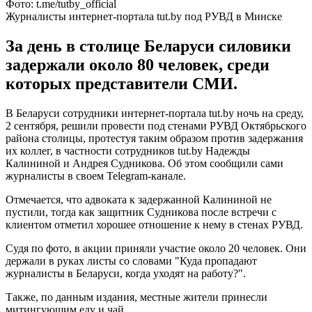
Фото: t.me/tutby_official
Журналисты интернет-портала tut.by под РУВД в Минске
За день в столице Беларуси силовики
задержали около 80 человек, среди
которых представители СМИ.
В Беларуси сотрудники интернет-портала tut.by ночь на среду,
2 сентября, решили провести под стенами РУВД Октябрьского
района столицы, протестуя таким образом против задержания
их коллег, в частности сотрудников tut.by Надежды
Калининой и Андрея Судникова. Об этом сообщили сами
журналисты в своем Telegram-канале.
Отмечается, что адвоката к задержанной Калининой не
пустили, тогда как защитник Судникова после встречи с
клиентом отметил хорошее отношение к нему в стенах РУВД.
Судя по фото, в акции приняли участие около 20 человек. Они
держали в руках листы со словами "Куда пропадают
журналисты в Беларуси, когда уходят на работу?".
Также, по данным издания, местные жители принесли
митингующим еду и чай.