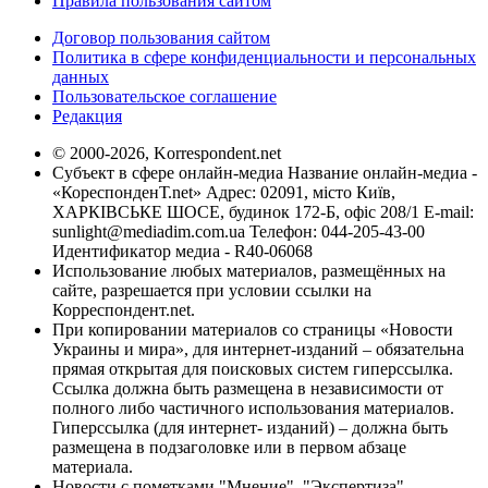
Правила пользования сайтом
Договор пользования сайтом
Политика в сфере конфиденциальности и персональных
данных
Пользовательское соглашение
Редакция
© 2000-2026, Korrespondent.net
Субъект в сфере онлайн-медиа Название онлайн-медиа -
«КореспонденТ.net» Адрес: 02091, місто Київ,
ХАРКІВСЬКЕ ШОСЕ, будинок 172-Б, офіс 208/1 E-mail:
sunlight@mediadim.com.ua
Телефон: 044-205-43-00
Идентификатор медиа - R40-06068
Использование любых материалов, размещённых на
сайте, разрешается при условии ссылки на
Корреспондент.net.
При копировании материалов со страницы «Новости
Украины и мира», для интернет-изданий – обязательна
прямая открытая для поисковых систем гиперссылка.
Ссылка должна быть размещена в независимости от
полного либо частичного использования материалов.
Гиперссылка (для интернет- изданий) – должна быть
размещена в подзаголовке или в первом абзаце
материала.
Новости с пометками "Мнение", "Экспертиза",