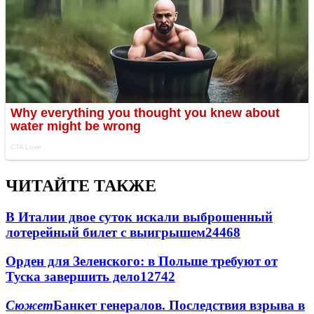
ЧИТАЙТЕ ТАКЖЕ
В Италии двое суток искали выброшенный
лотерейный билет с выигрышем
24468
Орден для Зеленского: в Польше требуют от
Туска завершить дело
12742
Сюжет
Банкет генералов. Последствия взрыва в