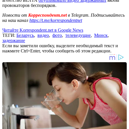
агентство БЕЛТА
опубликовало видео задержанных
якобы
провокаторов беспорядков.
Новости от
Корреспондент.net
в Telegram. Подписывайтесь
на наш канал
https://t.me/korrespondentnet
Читайте Korrespondent.net в Google News
ТЕГИ:
Беларусь
,
видео
,
фото
,
телеведущие
,
Минск
,
задержание
Если вы заметили ошибку, выделите необходимый текст и
нажмите Ctrl+Enter, чтобы сообщить об этом редакции.