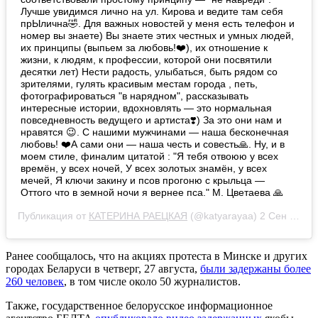
Лучше увидимся лично на ул. Кирова и ведите там себя
прЫлична🤣. Для важных новостей у меня есть телефон и
номер вы знаете) Вы знаете этих честных и умных людей,
их принципы (выпьем за любовь!❤️), их отношение к
жизни, к людям, к профессии, которой они посвятили
десятки лет) Нести радость, улыбаться, быть рядом со
зрителями, гулять красивым местам города , петь,
фотографироваться "в нарядном", рассказывать
интересные истории, вдохновлять — это нормальная
повседневность ведущего и артиста❣️) За это они нам и
нравятся 😉. С нашими мужчинами — наша бесконечная
любовь! ❤️А сами они — наша честь и совесть🙏. Ну, и в
моем стиле, финалим цитатой : "Я тебя отвоюю у всех
времён, у всех ночей, У всех золотых знамён, у всех
мечей, Я ключи закину и псов прогоню с крыльца —
Оттого что в земной ночи я вернее пса." М. Цветаева 🙏
Публикация от
КАТЕРИНА РАЕЦКАЯ
(@katyarayaa)
2 Сен 2020 в 10:14 PDT
Ранее сообщалось, что на акциях протеста в Минске и других
городах Беларуси в четверг, 27 августа,
были задержаны более
260 человек
, в том числе около 50 журналистов.
Также, государственное белорусское информационное