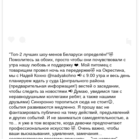
"Топ-2 лучших шоу-менов Беларуси определён!"🤣
Помолитесь за обоих, просто чтобы они почувствовали с
утра нашу любовь и поддержку ❤️. Мой питомец с
товарищем провел ночь на передержке🤣 на Окрестина,
мы с Надей Кохно @nadyakohno 📢 с 9.00 утра и весь день
планируем ждать у суда Центрального района
(предварительная информация!) вестей о заседании,
чтобы следить за новостями.📢 Думаю, увидимся там с
неравнодушными коллегами ребят, а также нашими
друзьями) Синхронно торопиться сюда не стоит😉,
события развиваются медленно. Я прошу вас не
фантазировать публично на тему действий, предъявлений
и других событий. И не заниматься самодеятельностью, а
то... я уже в том возрасте, когда девочки предпочитают
профессиональное искусство 🤣. Очень важно, чтобы
ваши высказывания, удивления, замечания...
соответствовали простому принципу — "не навреди".