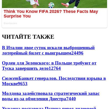
ЧИТАЙТЕ ТАКЖЕ
В Италии двое суток искали выброшенный
лотерейный билет с выигрышем
24496
Орден для Зеленского: в Польше требуют от
Туска завершить дело
12764
Сюжет
Банкет генералов. Последствия взрыва в
Москве
9653
Молдова задействовала стратегический запас
воды из-за обмеления Днестра
7440
Украина поставила Путина перед дилеммой -