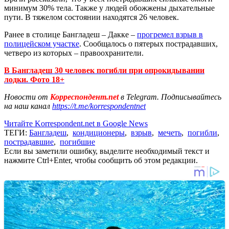
минимум 30% тела. Также у людей обожжены дыхательные
пути. В тяжелом состоянии находятся 26 человек.
Ранее в столице Бангладеш – Дакке –
прогремел взрыв в
полицейском участке
. Сообщалось о пятерых пострадавших,
четверо из которых – правоохранители.
В Бангладеш 30 человек погибли при опрокидывании
лодки. Фото 18+
Новости от
Корреспондент.net
в Telegram. Подписывайтесь
на наш канал
https://t.me/korrespondentnet
Читайте Korrespondent.net в Google News
ТЕГИ:
Бангладеш
,
кондиционеры
,
взрыв
,
мечеть
,
погибли
,
пострадавшие
,
погибшие
Если вы заметили ошибку, выделите необходимый текст и
нажмите Ctrl+Enter, чтобы сообщить об этом редакции.