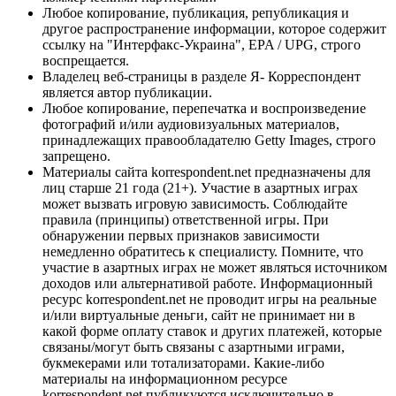
Любое копирование, публикация, републикация и
другое распространение информации, которое содержит
ссылку на "Интерфакс-Украина", EPA / UPG, строго
воспрещается.
Владелец веб-страницы в разделе Я- Корреспондент
является автор публикации.
Любое копирование, перепечатка и воспроизведение
фотографий и/или аудиовизуальных материалов,
принадлежащих правообладателю Getty Images, строго
запрещено.
Материалы сайта korrespondent.net предназначены для
лиц старше 21 года (21+). Участие в азартных играх
может вызвать игровую зависимость. Соблюдайте
правила (принципы) ответственной игры. При
обнаружении первых признаков зависимости
немедленно обратитесь к специалисту. Помните, что
участие в азартных играх не может являться источником
доходов или альтернативой работе. Информационный
ресурс korrespondent.net не проводит игры на реальные
и/или виртуальные деньги, сайт не принимает ни в
какой форме оплату ставок и других платежей, которые
связаны/могут быть связаны с азартными играми,
букмекерами или тотализаторами. Какие-либо
материалы на информационном ресурсе
korrespondent.net публикуются исключительно в