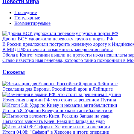
Новости мира
Последние
Популярные
Комментируемые
Дроны ВСУ удорожили перевозку грузов в порты РФ
В России предложили построить железную дорогу к Индийско
В МИД РФ отвергли возможность завершения войны
Эбола в Конго: медики вышли на протесты из-за невыплаты за
Стало известно имя генерала, которого тайно похоронили в Мо
Сюжеты
Эскалация для Европы. Российский дрон в Лейпциге
Изменения в армии РФ: что стоит за решением Путина
Итоги 5.8: Удар по Киеву и нехватка антибаллистики
Пытаются взломать Киев. Реакция Запада на удар
Итоги 04.08: "Сафари" в Херсоне и итоги операции