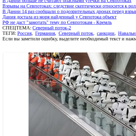
В Дании больше не считают опасными утечки на Севпотоках
Взрывы на Севпотоках: следствие скептически относится к ро
В Дании 14 раз сообщали о подозрительных дронах перед взр
Дания достала из моря найденный у Севпотока объект
РФ не даст "замотать" тему по Севпотокам - Кремль
СПЕЦТЕМА:
Северный поток-2
ТЕГИ:
Россия
,
Германия
,
Северный поток
,
санкции
,
Наваль
Если вы заметили ошибку, выделите необходимый текст и нажми