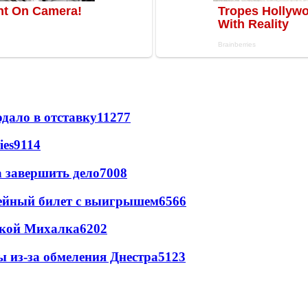
дало в отставку
11277
ies
9114
а завершить дело
7008
рейный билет с выигрышем
6566
цкой Михалка
6202
ы из-за обмеления Днестра
5123