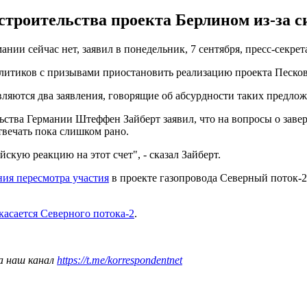
 строительства проекта Берлином из-за 
нии сейчас нет, заявил в понедельник, 7 сентября, пресс-секр
итиков с призывами приостановить реализацию проекта Песков 
ляются два заявления, говорящие об абсурдности таких предложе
льства Германии Штеффен Зайберт заявил, что на вопросы о заве
вечать пока слишком рано.
кую реакцию на этот счет", - сказал Зайберт.
ния пересмотра участия
в проекте газопровода Северный поток-2
касается Северного потока-2
.
а наш канал
https://t.me/korrespondentnet