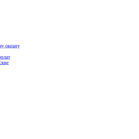
му океану
рплат
скве