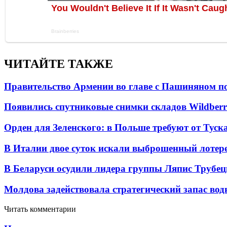
ЧИТАЙТЕ ТАКЖЕ
Правительство Армении во главе с Пашиняном по
Появились спутниковые снимки складов Wildberr
Орден для Зеленского: в Польше требуют от Туск
В Италии двое суток искали выброшенный лоте
В Беларуси осудили лидера группы Ляпис Трубе
Молдова задействовала стратегический запас вод
Читать комментарии