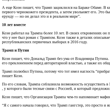
А еще Коэн пишет, что Трамп зациклился на Бараке Обаме. В кн
первого чернокожего президента, а затем увольняет его. Это б
ерунду — но он делал это и в реальном мире”.
10 лет вместе
Коэн работал на Трампа более 10 лет. В своих откровениях он 
что у нее был роман с Трампом. Коэн также в деталях описывает
республиканских первичных выборах в 2016 году.
Трамп и Путин
Коэн пишет, что Дональд Трамп без ума от Владимира Путина.
его преклонением перед авторитарной властью, а также их об
Трамп полюбил Путина, потому что тот имел наглость “прибрать
пишет Коэн.
По его словам, Трампа соблазнила возможность осуществить в
, у которого были тесные связи с Россией, и который предложи
Коэн пишет, что Организация Трампа чем-то напоминает мафию,
“Я с самого начала говорил, что Трамп гангстер, это просто и 