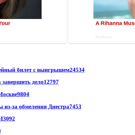
рейный билет с выигрышем
24534
а завершить дело
12797
Москве
9804
ы из-за обмеления Днестра
7453
И
3092
0