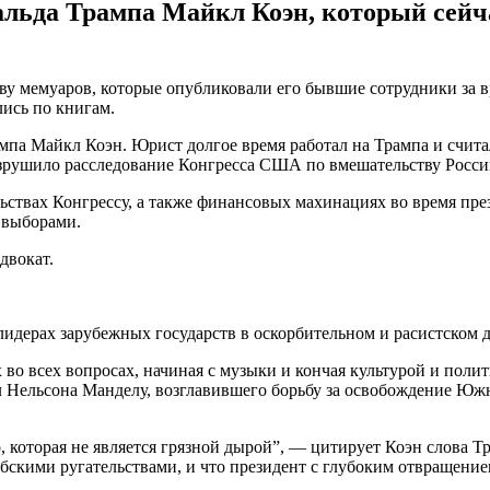
ьда Трампа Майкл Коэн, который сейчас
ву мемуаров, которые опубликовали его бывшие сотрудники за в
лись по книгам.
а Майкл Коэн. Юрист долгое время работал на Трампа и считал
азрушило расследование Конгресса США по вмешательству Росси
ьствах Конгрессу, а также финансовых махинациях во время пр
д выборами.
двокат.
лидерах зарубежных государств в оскорбительном и расистском 
во всех вопросах, начиная с музыки и кончая культурой и полит
ал Нельсона Манделу, возглавившего борьбу за освобождение Ю
, которая не является грязной дырой”, — цитирует Коэн слова Т
скими ругательствами, и что президент с глубоким отвращением