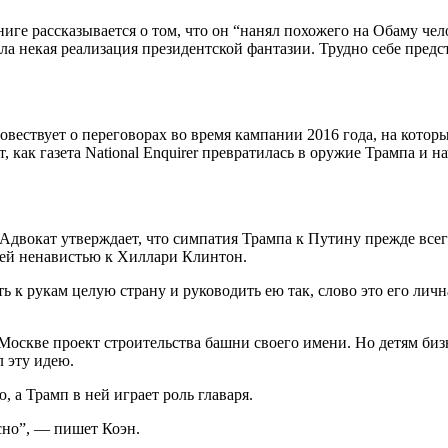
иге рассказывается о том, что он “нанял похожего на Обаму чел
ыла некая реализация президентской фантазии. Трудно себе предс
повествует о переговорах во время кампании 2016 года, на кото
, как газета National Enquirer превратилась в оружие Трампа и 
 Адвокат утверждает, что симпатия Трампа к Путину прежде все
щей ненавистью к Хиллари Клинтон.
 к рукам целую страну и руководить ею так, слово это его личн
 Москве проект строительства башни своего имени. Но детям биз
л эту идею.
 а Трамп в ней играет роль главаря.
ясно”, — пишет Коэн.