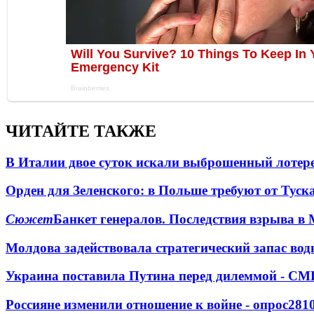
ЧИТАЙТЕ ТАКЖЕ
В Италии двое суток искали выброшенный лоте
Орден для Зеленского: в Польше требуют от Туск
Сюжет
Банкет генералов. Последствия взрыва в 
Молдова задействовала стратегический запас вод
Украина поставила Путина перед дилеммой - СМ
Россияне изменили отношение к войне - опрос
281