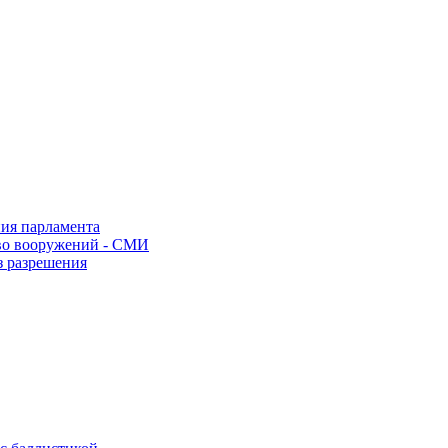
ния парламента
во вооружений - СМИ
з разрешения