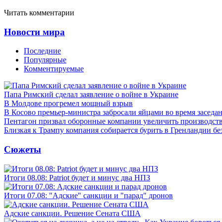
Читать комментарии
Новости мира
Последние
Популярные
Комментируемые
Папа Римский сделал заявление о войне в Украине
В Молдове прогремел мощный взрыв
В Косово премьер-министра забросали яйцами во время заседа
Пентагон призвал оборонные компании увеличить производст
Близкая к Трампу компания собирается бурить в Гренландии бе
Сюжеты
Итоги 08.08: Patriot будет и минус два НПЗ
Итоги 07.08: "Адские" санкции и "парад" дронов
Адские санкции. Решение Сената США