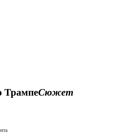
о Трампе
Сюжет
ента