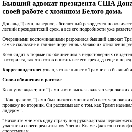
Бывший адвокат президента США Донал
своей работе с хозяином Белого дома.
Дональд Трамп, наверное, абсолютный рекордсмен по количест
летний президентский срок, а все его подробности уже разлете
Очередными воспоминаниями разродился бывший адвокат Трамп
самые скользкие и тайные поручения. Однако их отношения р
Коэн сидит в тюрьме по обвинениям в недостоверных свидетел
рассорился, так что готов описать все его грехи, да еще и пере
Корреспондент.
net
узнал, что же пишет о Трампе его бывший а
Снова обвинения в расизме
Коэн утверждает, что Трамп часто высказывался о чернокожих 
“Как правило, Трамп был низкого мнения обо всех чернокожих 
продажу во вторник. Он рассказывает о том, как Трамп назыв
лидером”.
“Назовите мне хоть одну страну под руководством чернокожего
участника своего реалити-шоу Ученик Кваме Джексона гомофоб
спортсменам.