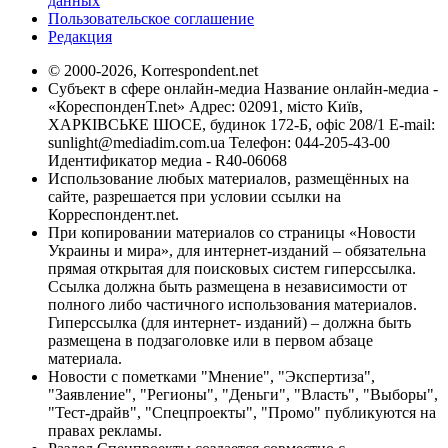
данных
Пользовательское соглашение
Редакция
© 2000-2026, Korrespondent.net
Субъект в сфере онлайн-медиа Название онлайн-медиа -
«КореспонденТ.net» Адрес: 02091, місто Київ,
ХАРКІВСЬКЕ ШОСЕ, будинок 172-Б, офіс 208/1 E-mail:
sunlight@mediadim.com.ua
Телефон: 044-205-43-00
Идентификатор медиа - R40-06068
Использование любых материалов, размещённых на
сайте, разрешается при условии ссылки на
Корреспондент.net.
При копировании материалов со страницы «Новости
Украины и мира», для интернет-изданий – обязательна
прямая открытая для поисковых систем гиперссылка.
Ссылка должна быть размещена в независимости от
полного либо частичного использования материалов.
Гиперссылка (для интернет- изданий) – должна быть
размещена в подзаголовке или в первом абзаце
материала.
Новости с пометками "Мнение", "Экспертиза",
"Заявление", "Регионы", "Деньги", "Власть", "Выборы",
"Тест-драйв", "Спецпроекты", "Промо" публикуются на
правах рекламы.