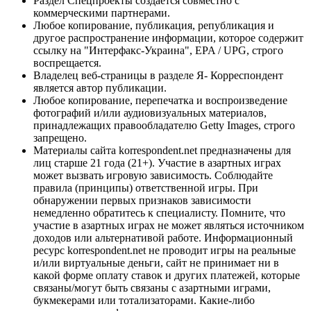
Раздел Спецпроекты создается совместно с
коммерческими партнерами.
Любое копирование, публикация, републикация и
другое распространение информации, которое содержит
ссылку на "Интерфакс-Украина", EPA / UPG, строго
воспрещается.
Владелец веб-страницы в разделе Я- Корреспондент
является автор публикации.
Любое копирование, перепечатка и воспроизведение
фотографий и/или аудиовизуальных материалов,
принадлежащих правообладателю Getty Images, строго
запрещено.
Материалы сайта korrespondent.net предназначены для
лиц старше 21 года (21+). Участие в азартных играх
может вызвать игровую зависимость. Соблюдайте
правила (принципы) ответственной игры. При
обнаружении первых признаков зависимости
немедленно обратитесь к специалисту. Помните, что
участие в азартных играх не может являться источником
доходов или альтернативой работе. Информационный
ресурс korrespondent.net не проводит игры на реальные
и/или виртуальные деньги, сайт не принимает ни в
какой форме оплату ставок и других платежей, которые
связаны/могут быть связаны с азартными играми,
букмекерами или тотализаторами. Какие-либо