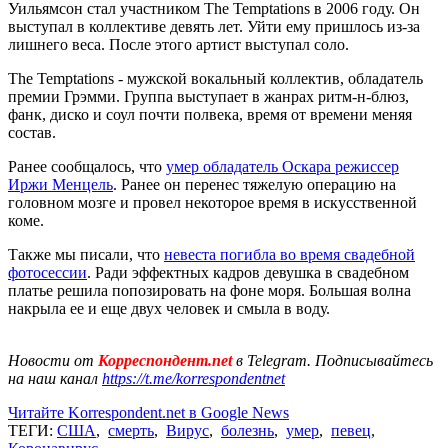
Уильямсон стал участником The Temptations в 2006 году. Он
выступал в коллективе девять лет. Уйти ему пришлось из-за
лишнего веса. После этого артист выступал соло.
The Temptations - мужской вокальный коллектив, обладатель
премии Грэмми. Группа выступает в жанрах ритм-н-блюз,
фанк, диско и соул почти полвека, время от времени меняя
состав.
Ранее сообщалось, что
умер обладатель Оскара режиссер
Иржи Менцель
. Ранее он перенес тяжелую операцию на
головном мозге и провел некоторое время в искусственной
коме.
Также мы писали, что
невеста погибла во время свадебной
фотосессии
. Ради эффектных кадров девушка в свадебном
платье решила попозировать на фоне моря. Большая волна
накрыла ее и еще двух человек и смыла в воду.
Новости от
Корреспондент.net
в Telegram. Подписывайтесь
на наш канал
https://t.me/korrespondentnet
Читайте Korrespondent.net в Google News
ТЕГИ:
США
,
смерть
,
Вирус
,
болезнь
,
умер
,
певец
,