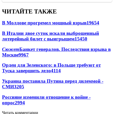
ЧИТАЙТЕ ТАКЖЕ
В Молдове прогремел мощный взрыв
19654
В Италии двое суток искали выброшенный
лотерейный билет с выигрышем
15450
Сюжет
Банкет генералов. Последствия взрыва в
Москве
9967
Орден для Зеленского: в Польше требуют от
Туска завершить дело
4114
Украина поставила Путина перед дилеммой -
СМИ
3205
Россияне изменили отношение к войне -
опрос
2994
Читать комментарии