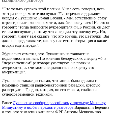
скандального разговора.
"Это только кусочек этой пленки. У нас есть, говорит, весь
этот разговор, хотите послушать?", - передал содержание
беседы с Лукашенко Роман Бабаян. - Мы, естественно, сразу
отреагировали: конечно, хотим, давайте послушаем! На это он
говорит: "тогда попросите руководителя ФСБ России, он даст
ее вам послушать, потому что я передал эту пленку ему. Но,
говорит, я могу вам сказать, что это ерунда, это цветочки. Вы
даже не представляете, какая у нас есть информация и какие
ягодки еще впереди".
Журналист отметил, что Лукашенко настаивает на
подлинности записи. По мнению белорусских спецслужб, в
"перехваченном" разговоре участвуют "не поляк и
американец, а, считают специалисты, по акценту это
американцы".
Лукашенко также рассказал, что запись была сделана с
помощью станции радиоэлектронной разведки, которую
развернули в Гродно, которая, по его словам, снабжена
суперсовременной техникой.
Ранее
Лукашенко сообщил российскому премьеру Михаилу
Мишустину о якобы перехвате разговора
Варшавы и Берлина
о том, что заявления канцлера ФРГ Ангелы Меркель про