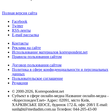
Полная версия сайта
Facebook
Twitter
RSS-ленты
E-mail рассылка
Контакты
Реклама на сайте
Использование материалов korrespondent.net
Правила пользования сайтом
Договор пользования сайтом
Политика в сфере конфиденциальности и персональных
данных
Пользовательское соглашение
Редакция
© 2000-2026, Korrespondent.net
Субъект в сфере онлайн-медиа Название онлайн-медиа -
«КореспонденТ.net» Адрес: 02091, місто Київ,
ХАРКІВСЬКЕ ШОСЕ, будинок 172-Б, офіс 208/1 E-mail:
sunlight@mediadim.com.ua
Телефон: 044-205-43-00