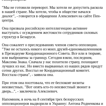
"Мы не готовили переворот. Мы хотели не допустить раскола
в нашей стране. Мы хотели, чтобы в обществе начался
диалог", - говорится в обращении Алексиевич на сайте Пен-
центра.
Она призвала российскую интеллигенцию активнее
выступать с осуждением жестокости сотрудников силовых
структур в Беларуси.
Она сожалеет о преследованиях членов совета оппозиции.
"Уже не осталось никого из моих друзей-единомышленников
в Президиуме Координационного Совета. Все или в тюрьме,
или выброшены за границу. Сегодня взяли, последним,
Максима Знака. Сначала у нас похитили страну, похищают
лучших из нас. Но вместо вырванных из наших рядов придут
сотни других. Восстал не Координационный комитет.
Восстала страна", - заявила она.
При этом она посетовала, что ее беспокоят визиты
неизвестных. "Вот опять кто-то неизвестный звонит в
дверь...", - заключила Алексиевич.
Напомним, в ночь на 8 сентября трех белорусских
оппозиционеров выдворили в Украину: Антона Родненкова и