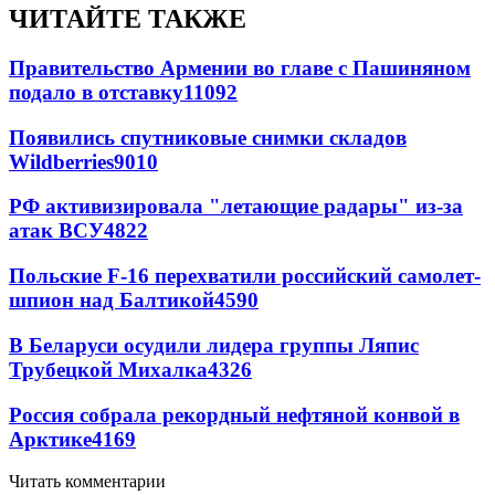
ЧИТАЙТЕ ТАКЖЕ
Правительство Армении во главе с Пашиняном
подало в отставку
11092
Появились спутниковые снимки складов
Wildberries
9010
РФ активизировала "летающие радары" из-за
атак ВСУ
4822
Польские F-16 перехватили российский самолет-
шпион над Балтикой
4590
В Беларуси осудили лидера группы Ляпис
Трубецкой Михалка
4326
Россия собрала рекордный нефтяной конвой в
Арктике
4169
Читать комментарии