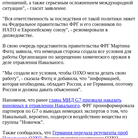
отношений, а также серьезным осложнением международной
ситуации", - гласит заявление.
"Вся ответственность за последствия от такой политики ляжет
на Федеральное правительство ФРГ и его союзников по
НАТО и Европейскому союзу", - резюмировали в
дипведомстве.
В свою очередь представитель правительства ФРГ Мартина
Фитц заявила, что немецкая сторона создала все условия для
работы Организации по запрещению химического оружия в
деле отравления Навального.
"Мы создали все условия, чтобы ОЗХО могла делать свою
работу", - сказала Фитц и добавила, что "информацией,
которая необходима, обладает Россия, а не Германия, поэтому
Россия и должна давать объяснения".
Напомним, что ранее
главы МИД G7 призвали наказать
виновных в отравлении Навального
. ФРГ проинформировала
партнеров по G7 о выводах немецких экспертов о том, что
Навальный, вероятно, подвергся воздействию вещества из
группы "Новичок".
Также сообщалось, что
Германия передала результаты проб