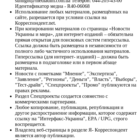
sunlight@mediadim.com.ua
Телефон: 044-205-43-00
Идентификатор медиа - R40-06068
Использование любых материалов, размещённых на
сайте, разрешается при условии ссылки на
Корреспондент.net.
При копировании материалов со страницы «Новости
Украины и мира», для интернет-изданий – обязательна
прямая открытая для поисковых систем гиперссылка.
Ссылка должна быть размещена в независимости от
полного либо частичного использования материалов.
Гиперссылка (для интернет- изданий) – должна быть
размещена в подзаголовке или в первом абзаце
материала.
Новости с пометками "Мнение", "Экспертиза",
"Заявление", "Регионы", "Деньги", "Власть", "Выборы",
"Тест-драйв", "Спецпроекты", "Промо" публикуются на
правах рекламы.
Раздел Спецпроекты создается совместно с
коммерческими партнерами.
Любое копирование, публикация, републикация и
другое распространение информации, которое содержит
ссылку на "Интерфакс-Украина", EPA / UPG, строго
воспрещается.
Владелец веб-страницы в разделе Я- Корреспондент
является автор публикации.