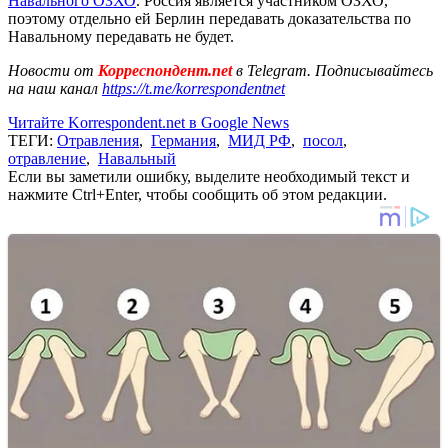
Навального ОЗХО
. Россия является участником ОЗХО,
поэтому отдельно ей Берлин передавать доказательства по
Навальному передавать не будет.
Новости от
Корреспондент.net
в Telegram. Подписывайтесь
на наш канал
https://t.me/korrespondentnet
Читайте Korrespondent.net в Google News
ТЕГИ:
Отравления
,
Германия
,
МИД РФ
,
посол
,
отравление
,
Навальный
Если вы заметили ошибку, выделите необходимый текст и
нажмите Ctrl+Enter, чтобы сообщить об этом редакции.