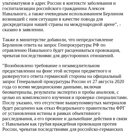
ультиматумов в адрес России в контексте заболевания и
госпитализации российского гражданина Алексея
Навального, а также очевидным использованием Берлином
возникшей с ним ситуации в качестве повода для
дискредитации нашей страны на международной арене", -
сказано в заявлении.
Также в минитерстве добавили, что непредоставление
Берлином ответа на запрос Генпрокуратуры РФ по
отравлению Навального будет расцениваться провокация,
чреватая последствиями для двусторонних отношений.
"Возобновлено требование о незамедлительном
предоставлении на фоне этой истерии предметного и
развернутого ответа германской стороны на официальный
запрос Генеральной прокуратуры России от 27 августа 2020
года со всеми медицинскими данными, включая
биоматериалы, результаты экспертиз и пробы анализов, с
целью их комплексного изучения и проверки специалистами.
Послу указано, что отсутствие вышеупомянутых материалов
будет расценено как отказ Федерального правительства ФРГ
от установления истины в рамках объективного
расследования, а его прежние и дальнейшие действия в связи
с Навальным как грубая враждебная провокация против
России, чреватая последствиями для российско-германских