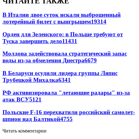
ЧИТАЙТЕ ТАКЖЕ
В Италии двое суток искали выброшенный
лотерейный билет с выигрышем
19314
Орден для Зеленского: в Польше требуют от
Туска завершить дело
11431
Молдова задействовала стратегический запас
воды из-за обмеления Днестра
6679
В Беларуси осудили лидера группы Ляпис
Трубецкой Михалка
6341
РФ активизировала "летающие радары" из-за
атак ВСУ
5121
Польские F-16 перехватили российский самолет-
шпион над Балтикой
4755
Читать комментарии