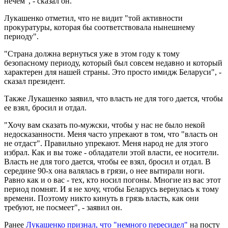
нечем", - сказал он.
Лукашенко отметил, что не видит "той активности
прокуратуры, которая бы соответствовала нынешнему
периоду".
"Страна должна вернуться уже в этом году к тому
безопасному периоду, который был совсем недавно и который
характерен для нашей страны. Это просто имидж Беларуси", -
сказал президент.
Также Лукашенко заявил, что власть не для того дается, чтобы
ее взял, бросил и отдал.
"Хочу вам сказать по-мужски, чтобы у нас не было некой
недосказанности. Меня часто упрекают в том, что "власть он
не отдаст". Правильно упрекают. Меня народ не для этого
избрал. Как и вы тоже - обладатели этой власти, ее носители.
Власть не для того дается, чтобы ее взял, бросил и отдал. В
середине 90-х она валялась в грязи, о нее вытирали ноги.
Равно как и о вас - тех, кто носил погоны. Многие из вас этот
период помнят. И я не хочу, чтобы Беларусь вернулась к тому
времени. Поэтому никто кинуть в грязь власть, как они
требуют, не посмеет", - заявил он.
Ранее
Лукашенко признал, что "немного пересидел"
на посту