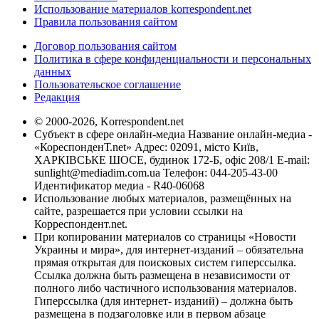
Использование материалов korrespondent.net
Правила пользования сайтом
Договор пользования сайтом
Политика в сфере конфиденциальности и персональных
данных
Пользовательское соглашение
Редакция
© 2000-2026, Korrespondent.net
Субъект в сфере онлайн-медиа Название онлайн-медиа -
«КореспонденТ.net» Адрес: 02091, місто Київ,
ХАРКІВСЬКЕ ШОСЕ, будинок 172-Б, офіс 208/1 E-mail:
sunlight@mediadim.com.ua
Телефон: 044-205-43-00
Идентификатор медиа - R40-06068
Использование любых материалов, размещённых на
сайте, разрешается при условии ссылки на
Корреспондент.net.
При копировании материалов со страницы «Новости
Украины и мира», для интернет-изданий – обязательна
прямая открытая для поисковых систем гиперссылка.
Ссылка должна быть размещена в независимости от
полного либо частичного использования материалов.
Гиперссылка (для интернет- изданий) – должна быть
размещена в подзаголовке или в первом абзаце