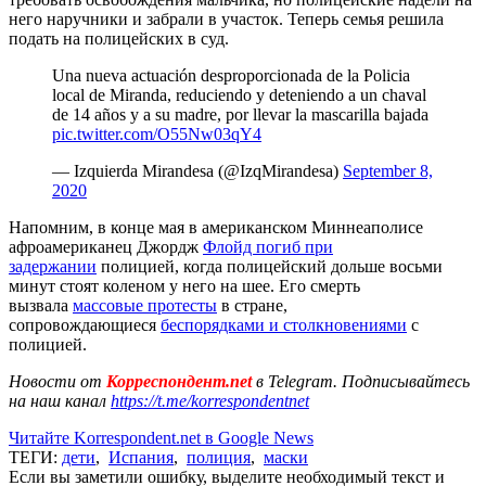
него наручники и забрали в участок. Теперь семья решила
подать на полицейских в суд.
Una nueva actuación desproporcionada de la Policia
local de Miranda, reduciendo y deteniendo a un chaval
de 14 años y a su madre, por llevar la mascarilla bajada
pic.twitter.com/O55Nw03qY4
— Izquierda Mirandesa (@IzqMirandesa)
September 8,
2020
Напомним, в конце мая в американском Миннеаполисе
афроамериканец Джордж
Флойд погиб при
задержании
полицией, когда полицейский дольше восьми
минут стоят коленом у него на шее. Его смерть
вызвала
массовые протесты
в стране,
сопровождающиеся
беспорядками и столкновениями
с
полицией.
Новости от
Корреспондент.net
в Telegram. Подписывайтесь
на наш канал
https://t.me/korrespondentnet
Читайте Korrespondent.net в Google News
ТЕГИ:
дети
,
Испания
,
полиция
,
маски
Если вы заметили ошибку, выделите необходимый текст и