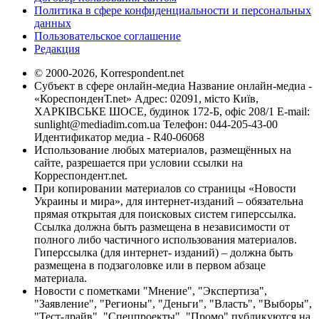
Политика в сфере конфиденциальности и персональных
данных
Пользовательское соглашение
Редакция
© 2000-2026, Korrespondent.net
Субъект в сфере онлайн-медиа Название онлайн-медиа -
«КореспонденТ.net» Адрес: 02091, місто Київ,
ХАРКІВСЬКЕ ШОСЕ, будинок 172-Б, офіс 208/1 E-mail:
sunlight@mediadim.com.ua
Телефон: 044-205-43-00
Идентификатор медиа - R40-06068
Использование любых материалов, размещённых на
сайте, разрешается при условии ссылки на
Корреспондент.net.
При копировании материалов со страницы «Новости
Украины и мира», для интернет-изданий – обязательна
прямая открытая для поисковых систем гиперссылка.
Ссылка должна быть размещена в независимости от
полного либо частичного использования материалов.
Гиперссылка (для интернет- изданий) – должна быть
размещена в подзаголовке или в первом абзаце
материала.
Новости с пометками "Мнение", "Экспертиза",
"Заявление", "Регионы", "Деньги", "Власть", "Выборы",
"Тест-драйв", "Спецпроекты", "Промо" публикуются на