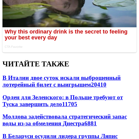
ЧИТАЙТЕ ТАКЖЕ
В Италии двое суток искали выброшенный
лотерейный билет с выигрышем
20410
Орден для Зеленского: в Польше требуют от
Туска завершить дело
11705
Молдова задействовала стратегический запас
воды из-за обмеления Днестра
6881
В Беларуси осудили лидера группы Ляпис