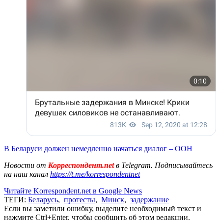
В Беларуси должен немедленно начаться диалог – ООН
Новости от
Корреспондент.net
в Telegram. Подписывайтесь
на наш канал
https://t.me/korrespondentnet
Читайте Korrespondent.net в Google News
ТЕГИ:
Беларусь
,
протесты
,
Минск
,
задержание
Если вы заметили ошибку, выделите необходимый текст и
нажмите Ctrl+Enter, чтобы сообщить об этом редакции.