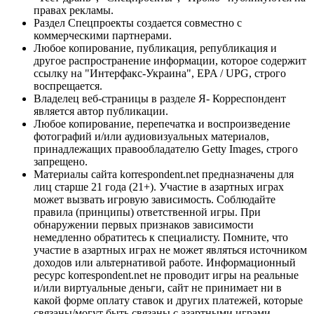
правах рекламы.
Раздел Спецпроекты создается совместно с
коммерческими партнерами.
Любое копирование, публикация, републикация и
другое распространение информации, которое содержит
ссылку на "Интерфакс-Украина", EPA / UPG, строго
воспрещается.
Владелец веб-страницы в разделе Я- Корреспондент
является автор публикации.
Любое копирование, перепечатка и воспроизведение
фотографий и/или аудиовизуальных материалов,
принадлежащих правообладателю Getty Images, строго
запрещено.
Материалы сайта korrespondent.net предназначены для
лиц старше 21 года (21+). Участие в азартных играх
может вызвать игровую зависимость. Соблюдайте
правила (принципы) ответственной игры. При
обнаружении первых признаков зависимости
немедленно обратитесь к специалисту. Помните, что
участие в азартных играх не может являться источником
доходов или альтернативой работе. Информационный
ресурс korrespondent.net не проводит игры на реальные
и/или виртуальные деньги, сайт не принимает ни в
какой форме оплату ставок и других платежей, которые
связаны/могут быть связаны с азартными играми,