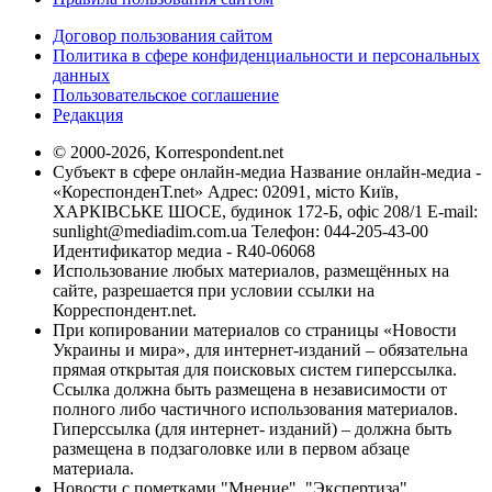
Договор пользования сайтом
Политика в сфере конфиденциальности и персональных
данных
Пользовательское соглашение
Редакция
© 2000-2026, Korrespondent.net
Субъект в сфере онлайн-медиа Название онлайн-медиа -
«КореспонденТ.net» Адрес: 02091, місто Київ,
ХАРКІВСЬКЕ ШОСЕ, будинок 172-Б, офіс 208/1 E-mail:
sunlight@mediadim.com.ua
Телефон: 044-205-43-00
Идентификатор медиа - R40-06068
Использование любых материалов, размещённых на
сайте, разрешается при условии ссылки на
Корреспондент.net.
При копировании материалов со страницы «Новости
Украины и мира», для интернет-изданий – обязательна
прямая открытая для поисковых систем гиперссылка.
Ссылка должна быть размещена в независимости от
полного либо частичного использования материалов.
Гиперссылка (для интернет- изданий) – должна быть
размещена в подзаголовке или в первом абзаце
материала.
Новости с пометками "Мнение", "Экспертиза",