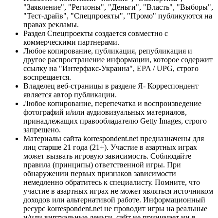
"Заявление", "Регионы", "Деньги", "Власть", "Выборы",
"Тест-драйв", "Спецпроекты", "Промо" публикуются на
правах рекламы.
Раздел Спецпроекты создается совместно с
коммерческими партнерами.
Любое копирование, публикация, републикация и
другое распространение информации, которое содержит
ссылку на "Интерфакс-Украина", EPA / UPG, строго
воспрещается.
Владелец веб-страницы в разделе Я- Корреспондент
является автор публикации.
Любое копирование, перепечатка и воспроизведение
фотографий и/или аудиовизуальных материалов,
принадлежащих правообладателю Getty Images, строго
запрещено.
Материалы сайта korrespondent.net предназначены для
лиц старше 21 года (21+). Участие в азартных играх
может вызвать игровую зависимость. Соблюдайте
правила (принципы) ответственной игры. При
обнаружении первых признаков зависимости
немедленно обратитесь к специалисту. Помните, что
участие в азартных играх не может являться источником
доходов или альтернативой работе. Информационный
ресурс korrespondent.net не проводит игры на реальные
и/или виртуальные деньги, сайт не принимает ни в