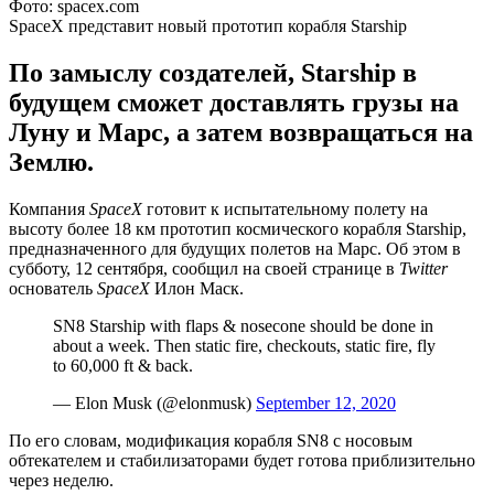
Фото: spacex.com
SpaceX представит новый прототип корабля Starship
По замыслу создателей, Starship в
будущем сможет доставлять грузы на
Луну и Марс, а затем возвращаться на
Землю.
Компания
SpaceX
готовит к испытательному полету на
высоту более 18 км прототип космического корабля Starship,
предназначенного для будущих полетов на Марс. Об этом в
субботу, 12 сентября, сообщил на своей странице в
Twitter
основатель
SpaceX
Илон Маск.
SN8 Starship with flaps & nosecone should be done in
about a week. Then static fire, checkouts, static fire, fly
to 60,000 ft & back.
— Elon Musk (@elonmusk)
September 12, 2020
По его словам, модификация корабля SN8 с носовым
обтекателем и стабилизаторами будет готова приблизительно
через неделю.