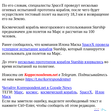
По его словам, специалисты
SpaceX
проведут несколько
огневых испытаний прототипа корабля, после чего будет
осуществлен тестовый полет на высоту 18,3 км и возвращение
его на Землю.
Космический корабль многоразового использования
Starship
предназначен для полетов на Марс и рассчитан на 100
человек.
Ранее сообщалось, что компания Илона Маска
SpaceX провела
успешное испытание корабля
Starship, который планируется
использовать для полетов на Марс.
До этого
несколько прототипов корабля Starship взорвались
во
время испытаний на полигоне.
Новости от
Корреспондент.net
в Telegram. Подписывайтесь
на наш канал
https://t.me/korrespondentnet
Читайте Korrespondent.net в Google News
ТЕГИ:
Марс
,
космос
,
космический корабль
,
SpaceX
,
Илон
Маск
Если вы заметили ошибку, выделите необходимый текст и
нажмите Ctrl+Enter, чтобы сообщить об этом редакции.