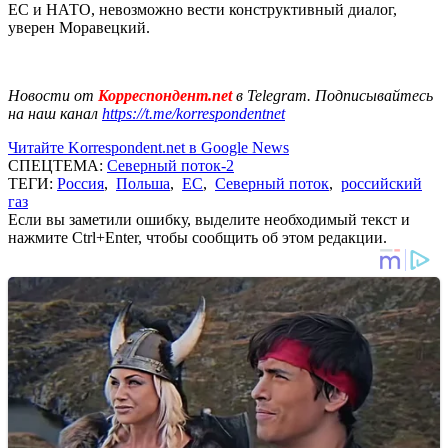
ЕС и НАТО, невозможно вести конструктивный диалог,
уверен Моравецкий.
Новости от
Корреспондент.net
в Telegram. Подписывайтесь
на наш канал
https://t.me/korrespondentnet
Читайте Korrespondent.net в Google News
СПЕЦТЕМА:
Северный поток-2
ТЕГИ:
Россия
,
Польша
,
ЕС
,
Северный поток
,
российский
газ
Если вы заметили ошибку, выделите необходимый текст и
нажмите Ctrl+Enter, чтобы сообщить об этом редакции.