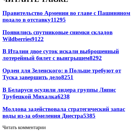
Правительство Армении во главе с Пашиняном
подало в отставку
11295
Появились спутниковые снимки складов
Wildberries
9122
В Италии двое суток искали выброшенный
лотерейный билет с выигрышем
8292
Орден для Зеленского: в Польше требуют от
Туска завершить дело
8251
В Беларуси осудили лидера группы Ляпис
Трубецкой Михалка
6238
Молдова задействовала стратегический запас
воды из-за обмеления Днестра
5385
Читать комментарии