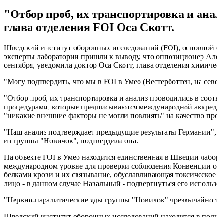
"Отбор проб, их транспортировка и ана
глава отделения FOI Оса Скотт.
Шведский институт оборонных исследований (FOI), основной фи
эксперты лаборатории пришли к выводу, что оппозиционер Ал
сентября, уведомила доктор Оса Скотт, глава отделения химич
"Могу подтвердить, что мы в FOI в Умео (Вестерботтен, на сев
"Отбор проб, их транспортировка и анализ проводились в соо
процедурами, которые предписываются международной аккредит
"никакие внешние факторы не могли повлиять" на качество пр
"Наш анализ подтверждает предыдущие результаты Германии", 
из группы "Новичок", подтвердила она.
На объекте FOI в Умео находится единственная в Швеции лаб
международном уровне для проверки соблюдения Конвенции о 
белками крови и их связывание, обуславливающая токсическое 
лицо - в данном случае Навальный - подвергнуться его исполь
"Нервно-паралитические яды группы "Новичок" чрезвычайно ток
Шведский институт оборонных исследований находится в под