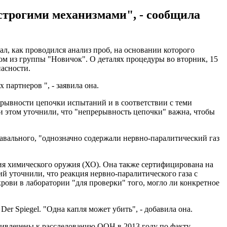
 строгими механизмами", - сообщила
л, как проводился анализ проб, на основании которого
м из группы "Новичок". О деталях процедуры во вторник, 15
пасности.
 партнеров ", - заявила она.
ерывности цепочки испытаний и в соответствии с теми
и этом уточнили, что "непрерывность цепочки" важна, чтобы
Навального, "однозначно содержали нервно-паралитический газ
ия химического оружия (ХО). Она также сертифицирована на
уточнили, что реакция нервно-паралитического газа с
крови в лаборатории "для проверки" того, могло ли конкретное
r Spiegel. "Одна капля может убить", - добавила она.
ивлечены к расследованию ООН в 2013 году по факту