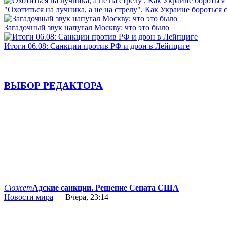
"Охотиться на лучника, а не на стрелу". Как Украине бороться 
Загадочный звук напугал Москву: что это было
Итоги 06.08: Санкции против РФ и дрон в Лейпциге
ВЫБОР РЕДАКТОРА
Сюжет
Адские санкции. Решение Сената США
Новости мира
— Вчера, 23:14