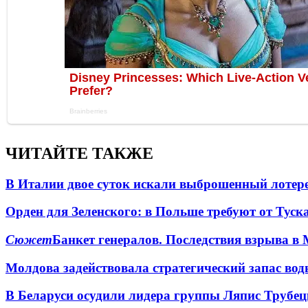
ЧИТАЙТЕ ТАКЖЕ
В Италии двое суток искали выброшенный лоте
Орден для Зеленского: в Польше требуют от Туск
Сюжет
Банкет генералов. Последствия взрыва в 
Молдова задействовала стратегический запас вод
В Беларуси осудили лидера группы Ляпис Трубе