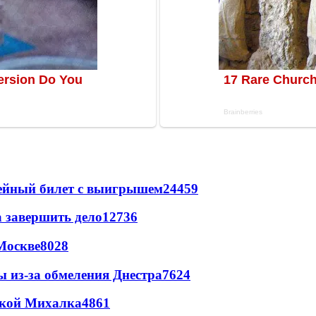
рейный билет с выигрышем
24459
а завершить дело
12736
Москве
8028
ы из-за обмеления Днестра
7624
цкой Михалка
4861