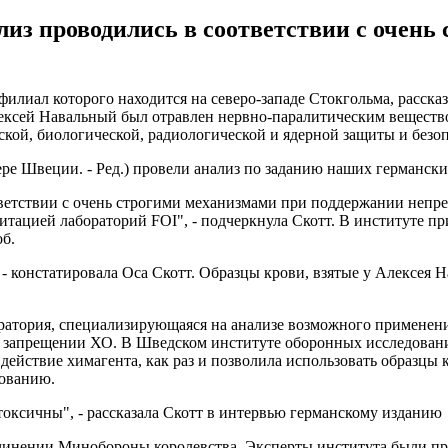
лиз проводились в соответствии с очень
лиал которого находится на северо-западе Стокгольма, рассказа
ексей Навальный был отравлен нервно-паралитическим вещество
еской, биологической, радиологической и ядерной защиты и безо
ере Швеции. - Ред.) провели анализ по заданию наших германских
тветствии с очень строгими механизмами при поддержании непр
ацией лабораторий FOI", - подчеркнула Скотт. В институте пр
об.
- констатировала Оса Скотт. Образцы крови, взятые у Алексея 
оратория, специализирующаяся на анализе возможного применен
запрещении ХО. В Шведском институте оборонных исследований 
действие химагента, как раз и позволила использовать образцы 
зованию.
сичны", - рассказала Скотт в интервью германскому изданию De
чинении Минобороны королевства. Эксперты института были пр