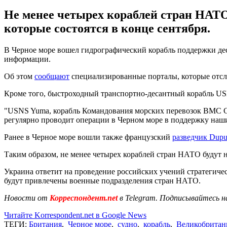
Не менее четырех кораблей стран НАТО 
которые состоятся в конце сентября.
В Черное море вошел гидрографический корабль поддержки д
информации.
Об этом
сообщают
специализированные порталы, которые отсле
Кроме того, быстроходный транспортно-десантный корабль U
"USNS Yuma, корабль Командования морских перевозок ВМС С
регулярно проводит операции в Черном море в поддержку наш
Ранее в Черное море вошли также французский
разведчик Dupu
Таким образом, не менее четырех кораблей стран НАТО будут н
Украина ответит на проведение российских учений стратегич
будут привлечены военные подразделения стран НАТО.
Новости от
Корреспондент.net
в Telegram. Подписывайтесь н
Читайте Korrespondent.net в Google News
ТЕГИ:
Британия
,
Черное море
,
судно
,
корабль
,
Великобритан