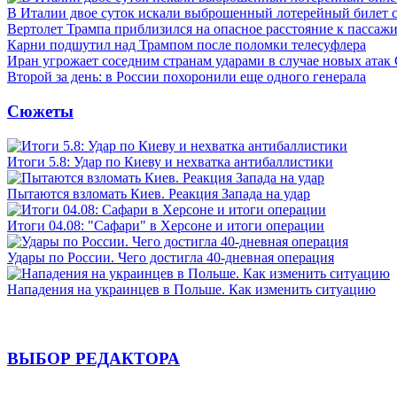
В Италии двое суток искали выброшенный лотерейный билет
Вертолет Трампа приблизился на опасное расстояние к пассаж
Карни подшутил над Трампом после поломки телесуфлера
Иран угрожает соседним странам ударами в случае новых ат
Второй за день: в России похоронили еще одного генерала
Сюжеты
Итоги 5.8: Удар по Киеву и нехватка антибаллистики
Пытаются взломать Киев. Реакция Запада на удар
Итоги 04.08: "Сафари" в Херсоне и итоги операции
Удары по России. Чего достигла 40-дневная операция
Нападения на украинцев в Польше. Как изменить ситуацию
ВЫБОР РЕДАКТОРА