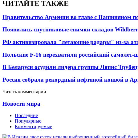
ЧИТАЙТЕ ТАКЖЕ
Правительство Армении во главе с Пашиняном по
Появились спутниковые снимки складов Wildberr
РФ активизировала "летающие радары" из-за а
Польские F-16 перехватили российский самолет-
В Беларуси осудили лидера группы Ляпис Трубе
Россия собрала рекордный нефтяной конвой в Ар
Читать комментарии
Новости мира
Последние
Популярные
Комментируемые