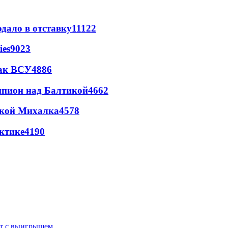
дало в отставку
11122
ies
9023
так ВСУ
4886
шпион над Балтикой
4662
цкой Михалка
4578
ктике
4190