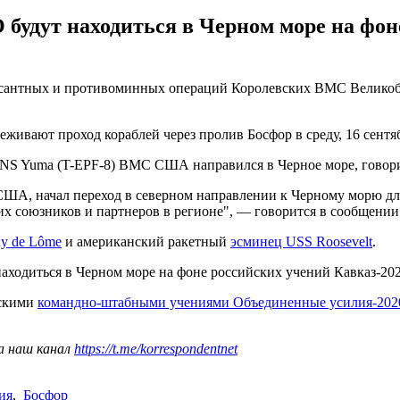
будут находиться в Черном море на фон
есантных и противоминных операций Королевских ВМС Великоб
живают проход кораблей через пролив Босфор в среду, 16 сентя
SNS Yuma (T-EPF-8) ВМС США направился в Черное море, говор
ША, начал переход в северном направлении к Черному морю дл
их союзников и партнеров в регионе", — говорится в сообщен
y de Lôme
и американский ракетный
эсминец USS Roosevelt
.
аходиться в Черном море на фоне российских учений Кавказ-2020
ескими
командно-штабными учениями Объединенные усилия-202
а наш канал
https://t.me/korrespondentnet
ия
,
Босфор