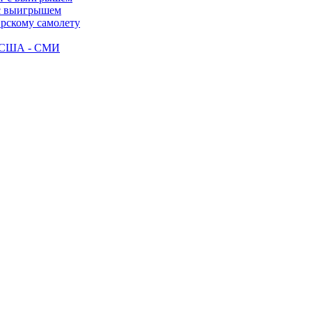
 с выигрышем
ирскому самолету
ак США - СМИ