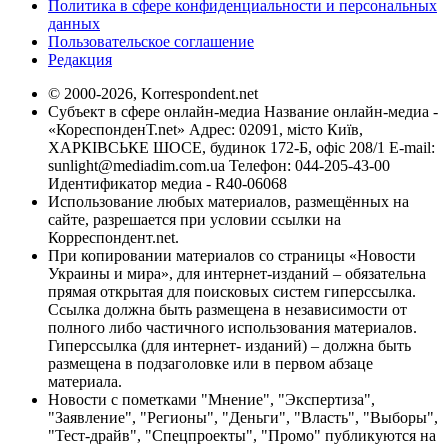
Политика в сфере конфиденциальности и персональных
данных
Пользовательское соглашение
Редакция
© 2000-2026, Korrespondent.net
Субъект в сфере онлайн-медиа Название онлайн-медиа -
«КореспонденТ.net» Адрес: 02091, місто Київ,
ХАРКІВСЬКЕ ШОСЕ, будинок 172-Б, офіс 208/1 E-mail:
sunlight@mediadim.com.ua
Телефон: 044-205-43-00
Идентификатор медиа - R40-06068
Использование любых материалов, размещённых на
сайте, разрешается при условии ссылки на
Корреспондент.net.
При копировании материалов со страницы «Новости
Украины и мира», для интернет-изданий – обязательна
прямая открытая для поисковых систем гиперссылка.
Ссылка должна быть размещена в независимости от
полного либо частичного использования материалов.
Гиперссылка (для интернет- изданий) – должна быть
размещена в подзаголовке или в первом абзаце
материала.
Новости с пометками "Мнение", "Экспертиза",
"Заявление", "Регионы", "Деньги", "Власть", "Выборы",
"Тест-драйв", "Спецпроекты", "Промо" публикуются на