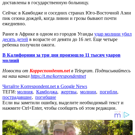
доставлены в государственную больницу.
Сейчас в Камбодже и соседних странах Юго-Восточной Азии
пик сезона дождей, когда ливни и грозы бывают почти
ежедневно.
Ранее в Африке в одном из городов Уганды
удар молнии убил
десять детей
в возрасте от девяти до 16 лет. Еще четыре
ребенка получили ожоги.
В Калифорнии за три дня произошло 11 тысяч ударов
молний
Новости от
Корреспондент.net
в Telegram. Подписывайтесь
на наш канал
https://t.me/korrespondentnet
Читайте Korrespondent.net в Google News
ТЕГИ:
молния
,
Камбоджа
,
жертвы
,
молнии
,
погибли
,
пострадавшие
,
погибшие
Если вы заметили ошибку, выделите необходимый текст и
нажмите Ctrl+Enter, чтобы сообщить об этом редакции.