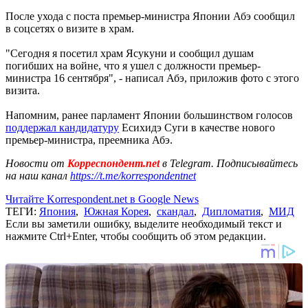
После ухода с поста премьер-министра Японии Абэ сообщил
в соцсетях о визите в храм.
"Сегодня я посетил храм Ясукуни и сообщил душам
погибших на войне, что я ушел с должности премьер-
министра 16 сентября", - написал Абэ, приложив фото с этого
визита.
Напомним, ранее парламент Японии большинством голосов
поддержал кандидатуру
Есихидэ Суги в качестве нового
премьер-министра, преемника Абэ.
Новости от
Корреспондент.net
в Telegram. Подписывайтесь
на наш канал
https://t.me/korrespondentnet
Читайте Korrespondent.net в Google News
ТЕГИ:
Япония
,
Южная Корея
,
скандал
,
Дипломатия
,
МИД
Если вы заметили ошибку, выделите необходимый текст и
нажмите Ctrl+Enter, чтобы сообщить об этом редакции.