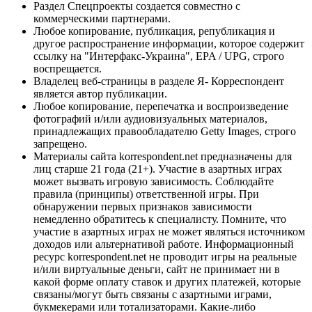
Раздел Спецпроекты создается совместно с
коммерческими партнерами.
Любое копирование, публикация, републикация и
другое распространение информации, которое содержит
ссылку на "Интерфакс-Украина", EPA / UPG, строго
воспрещается.
Владелец веб-страницы в разделе Я- Корреспондент
является автор публикации.
Любое копирование, перепечатка и воспроизведение
фотографий и/или аудиовизуальных материалов,
принадлежащих правообладателю Getty Images, строго
запрещено.
Материалы сайта korrespondent.net предназначены для
лиц старше 21 года (21+). Участие в азартных играх
может вызвать игровую зависимость. Соблюдайте
правила (принципы) ответственной игры. При
обнаружении первых признаков зависимости
немедленно обратитесь к специалисту. Помните, что
участие в азартных играх не может являться источником
доходов или альтернативой работе. Информационный
ресурс korrespondent.net не проводит игры на реальные
и/или виртуальные деньги, сайт не принимает ни в
какой форме оплату ставок и других платежей, которые
связаны/могут быть связаны с азартными играми,
букмекерами или тотализаторами. Какие-либо