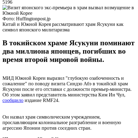
5196
Фото: Huffingtonpost.jp
Китай и Южной Корея рассматривают храм Ясукуни как
символ японского милитаризма
В токийском храме Ясукуни поминают
два миллиона японцев, погибших во
время второй мировой войны.
МИД Южной Кореи выразил "глубокую озабоченность и
сожаление" по поводу визита Синдзо Абэ в токийскй храм
Ясукуни после его отставки с должности премьер-министра.
Об этом заявил представитель министерства Ким Ин Чул,
сообщило
издание RMF24.
Он назвал храм символическим учреждением,
прославляющим колониальное разграбление и военную
агрессию Японии против соседних стран.