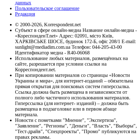
данных
Пользовательское соглашение
Редакция
© 2000-2026, Korrespondent.net
Субъект в сфере онлайн-медиа Название онлайн-медиа -
«КореспонденТ.net» Адрес: 02091, місто Київ,
ХАРКІВСЬКЕ ШОСЕ, будинок 172-Б, офіс 208/1 E-mail:
sunlight@mediadim.com.ua
Телефон: 044-205-43-00
Идентификатор медиа - R40-06068
Использование любых материалов, размещённых на
сайте, разрешается при условии ссылки на
Корреспондент.net.
При копировании материалов со страницы «Новости
Украины и мира», для интернет-изданий – обязательна
прямая открытая для поисковых систем гиперссылка.
Ссылка должна быть размещена в независимости от
полного либо частичного использования материалов.
Гиперссылка (для интернет- изданий) – должна быть
размещена в подзаголовке или в первом абзаце
материала.
Новости с пометками "Мнение", "Экспертиза",
"Заявление", "Регионы", "Деньги", "Власть", "Выборы",
"Тест-драйв", "Спецпроекты", "Промо" публикуются на
правах рекламы.