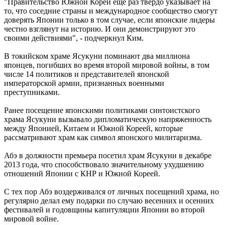
"Правительство Южной Кореи еще раз твердо указывает на
то, что соседние страны и международное сообщество смогут
доверять Японии только в том случае, если японские лидеры
честно взглянут на историю. И они демонстрируют это
своими действиями", - подчеркнул Ким.
В токийском храме Ясукуни поминают два миллиона
японцев, погибших во время второй мировой войны, в том
числе 14 политиков и представителей японской
императорской армии, признанных военными
преступниками.
Ранее посещение японскими политиками синтоистского
храма Ясукуни вызывало дипломатическую напряженность
между Японией, Китаем и Южной Кореей, которые
рассматривают храм как символ японского милитаризма.
Абэ в должности премьера посетил храм Ясукуни в декабре
2013 года, что способствовало значительному ухудшению
отношений Японии с КНР и Южной Кореей.
С тех пор Абэ воздерживался от личных посещений храма, но
регулярно делал ему подарки по случаю весенних и осенних
фестивалей и годовщины капитуляции Японии во второй
мировой войне.