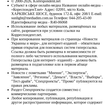
© 2000-2026, Korrespondent.net
Субъект в сфере онлайн-медиа Название онлайн-медиа -
«КореспонденТ.net» Адрес: 02091, місто Київ,
ХАРКІВСЬКЕ ШОСЕ, будинок 172-Б, офіс 208/1 E-mail:
sunlight@mediadim.com.ua
Телефон: 044-205-43-00
Идентификатор медиа - R40-06068
Использование любых материалов, размещённых на
сайте, разрешается при условии ссылки на
Корреспондент.net.
При копировании материалов со страницы «Новости
Украины и мира», для интернет-изданий – обязательна
прямая открытая для поисковых систем гиперссылка.
Ссылка должна быть размещена в независимости от
полного либо частичного использования материалов.
Гиперссылка (для интернет- изданий) – должна быть
размещена в подзаголовке или в первом абзаце
материала.
Новости с пометками "Мнение", "Экспертиза",
"Заявление", "Регионы", "Деньги", "Власть", "Выборы",
"Тест-драйв", "Спецпроекты", "Промо" публикуются на
правах рекламы.
Раздел Спецпроекты создается совместно с
коммерческими партнерами.
Любое копирование, публикация, републикация и
другое распространение информации, которое содержит