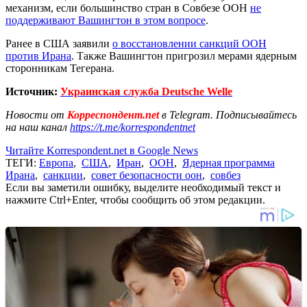
механизм, если большинство стран в Совбезе ООН
не
поддерживают Вашингтон в этом вопросе
.
Ранее в США заявили
о восстановлении санкций ООН
против Ирана
. Также Вашингтон пригрозил мерами ядерным
сторонникам Тегерана.
Источник:
Украинская служба Deutsche Welle
Новости от
Корреспондент.net
в Telegram. Подписывайтесь
на наш канал
https://t.me/korrespondentnet
Читайте Korrespondent.net в Google News
ТЕГИ:
Европа
,
США
,
Иран
,
ООН
,
Ядерная программа
Ирана
,
санкции
,
совет безопасности оон
,
совбез
Если вы заметили ошибку, выделите необходимый текст и
нажмите Ctrl+Enter, чтобы сообщить об этом редакции.