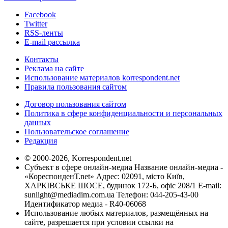
Facebook
Twitter
RSS-ленты
E-mail рассылка
Контакты
Реклама на сайте
Использование материалов korrespondent.net
Правила пользования сайтом
Договор пользования сайтом
Политика в сфере конфиденциальности и персональных
данных
Пользовательское соглашение
Редакция
© 2000-2026, Korrespondent.net
Субъект в сфере онлайн-медиа Название онлайн-медиа -
«КореспонденТ.net» Адрес: 02091, місто Київ,
ХАРКІВСЬКЕ ШОСЕ, будинок 172-Б, офіс 208/1 E-mail:
sunlight@mediadim.com.ua
Телефон: 044-205-43-00
Идентификатор медиа - R40-06068
Использование любых материалов, размещённых на
сайте, разрешается при условии ссылки на