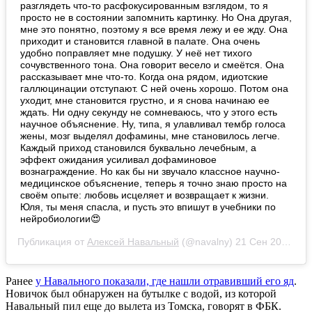
разглядеть что-то расфокусированным взглядом, то я
просто не в состоянии запомнить картинку. Но Она другая,
мне это понятно, поэтому я все время лежу и ее жду. Она
приходит и становится главной в палате. Она очень
удобно поправляет мне подушку. У неё нет тихого
сочувственного тона. Она говорит весело и смеётся. Она
рассказывает мне что-то. Когда она рядом, идиотские
галлюцинации отступают. С ней очень хорошо. Потом она
уходит, мне становится грустно, и я снова начинаю ее
ждать. Ни одну секунду не сомневаюсь, что у этого есть
научное объяснение. Ну, типа, я улавливал тембр голоса
жены, мозг выделял дофамины, мне становилось легче.
Каждый приход становился буквально лечебным, а
эффект ожидания усиливал дофаминовое
вознаграждение. Но как бы ни звучало классное научно-
медицинское объяснение, теперь я точно знаю просто на
своём опыте: любовь исцеляет и возвращает к жизни.
Юля, ты меня спасла, и пусть это впишут в учебники по
нейробиологии😍
Публикация от
Алексей Навальный
(@navalny)
21 Сен 2020 в 4:02 PDT
Ранее
у Навального показали, где нашли отравивший его яд
.
Новичок был обнаружен на бутылке с водой, из которой
Навальный пил еще до вылета из Томска, говорят в ФБК.