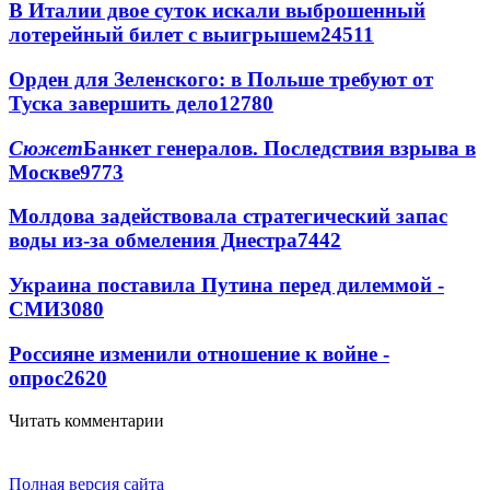
В Италии двое суток искали выброшенный
лотерейный билет с выигрышем
24511
Орден для Зеленского: в Польше требуют от
Туска завершить дело
12780
Сюжет
Банкет генералов. Последствия взрыва в
Москве
9773
Молдова задействовала стратегический запас
воды из-за обмеления Днестра
7442
Украина поставила Путина перед дилеммой -
СМИ
3080
Россияне изменили отношение к войне -
опрос
2620
Читать комментарии
Полная версия сайта