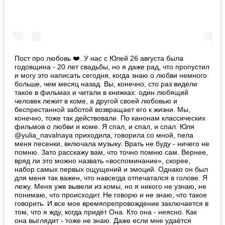
Пост про любовь ❤️. У нас с Юлей 26 августа была
годовщина - 20 лет свадьбы, но я даже рад, что пропустил
и могу это написать сегодня, когда знаю о любви немного
больше, чем месяц назад. Вы, конечно, сто раз видели
такое в фильмах и читали в книжках: один любящий
человек лежит в коме, а другой своей любовью и
беспрестанной заботой возвращает его к жизни. Мы,
конечно, тоже так действовали. По канонам классических
фильмов о любви и коме. Я спал, и спал, и спал. Юля
@yulia_navalnaya приходила, говорила со мной, пела
меня песенки, включала музыку. Врать не буду - ничего не
помню. Зато расскажу вам, что точно помню сам. Вернее,
вряд ли это можно назвать «воспоминание», скорее,
набор самых первых ощущений и эмоций. Однако он был
для меня так важен, что навсегда отпечатался в голове. Я
лежу. Меня уже вывели из комы, но я никого не узнаю, не
понимаю, что происходит. Не говорю и не знаю, что такое
говорить. И все мое времяпрепровождение заключается в
том, что я жду, когда придёт Она. Кто она - неясно. Как
она выглядит - тоже не знаю. Даже если мне удаётся