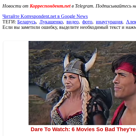
Новости от
Корреспондент.net
в Telegram. Подписывайтесь н
Читайте Korrespondent.net в Google News
ТЕГИ:
Беларусь
,
Лукашенко
,
видео
,
фото
,
инаугурация
,
Алек
Если вы заметили ошибку, выделите необходимый текст и нажми