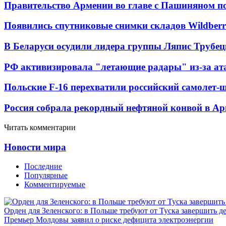
Правительство Армении во главе с Пашиняном по
Появились спутниковые снимки складов Wildberr
В Беларуси осудили лидера группы Ляпис Трубе
РФ активизировала "летающие радары" из-за а
Польские F-16 перехватили российский самолет-
Россия собрала рекордный нефтяной конвой в Ар
Читать комментарии
Новости мира
Последние
Популярные
Комментируемые
Орден для Зеленского: в Польше требуют от Туска завершить д
Премьер Молдовы заявил о риске дефицита электроэнергии