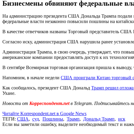
Бизнесмены обвиняют федеральные вла
На администрацию президента США Дональда Трампа подали в су
федеральные власти незаконно повысили пошлины на китайские
В качестве ответчиков названы Торговый представитель США
Согласно иску, администрация США нарушила ранее установле
Администрация Трампа, в свою очередь, утверждает, что пов
американские компании предоставлять доступ к их технологиям
В сентябре Всемирная торговая организация пришла к выводу
Напомним, в начале недели
США проиграли Китаю торговый 
Как сообщалось, президент США Дональд
Трамп решил отложи
Ухане.
Новости от
Корреспондент.net
в Telegram. Подписывайтесь н
Читайте Korrespondent.net в Google News
ТЕГИ:
США
,
суд
,
Пошлины
,
Трамп
,
Дональд Трамп
,
иск
Если вы заметили ошибку, выделите необходимый текст и нажми