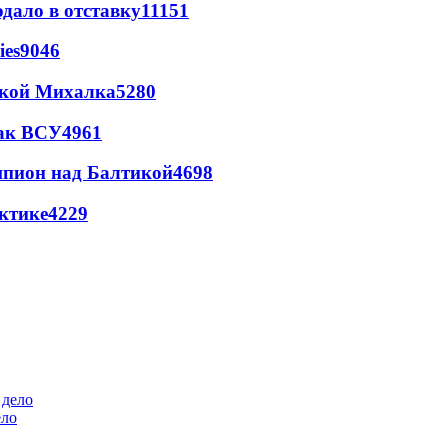
дало в отставку
11151
ies
9046
цкой Михалка
5280
так ВСУ
4961
шпион над Балтикой
4698
ктике
4229
ело