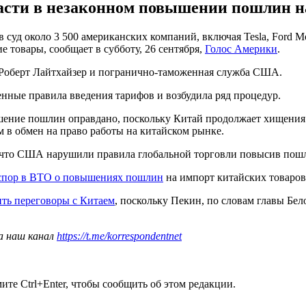
сти в незаконном повышении пошлин на
д около 3 500 американских компаний, включая Tesla, Ford Moto
 товары, сообщает в субботу, 26 сентября,
Голос Америки
.
 Роберт Лайтхайзер и погранично-таможенная служба США.
нные правила введения тарифов и возбудила ряд процедур.
ышение пошлин оправдано, поскольку Китай продолжает хищения
 в обмен на право работы на китайском рынке.
, что США нарушили правила глобальной торговли повысив пошл
спор в ВТО о повышениях пошлин
на импорт китайских товаров
ть переговоры с Китаем
, поскольку Пекин, по словам главы Бел
а наш канал
https://t.me/korrespondentnet
те Ctrl+Enter, чтобы сообщить об этом редакции.