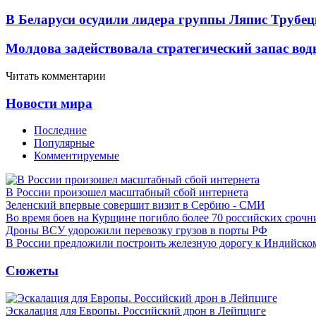
В Беларуси осудили лидера группы Ляпис Трубе
Молдова задействовала стратегический запас вод
Читать комментарии
Новости мира
Последние
Популярные
Комментируемые
В России произошел масштабный сбой интернета
Зеленский впервые совершит визит в Сербию - СМИ
Во время боев на Курщине погибло более 70 российских сроч
Дроны ВСУ удорожили перевозку грузов в порты РФ
В России предложили построить железную дорогу к Индийско
Сюжеты
Эскалация для Европы. Российский дрон в Лейпциге