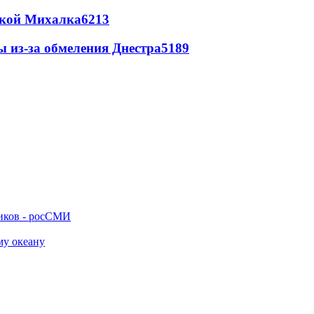
цкой Михалка
6213
ы из-за обмеления Днестра
5189
ников - росСМИ
му океану