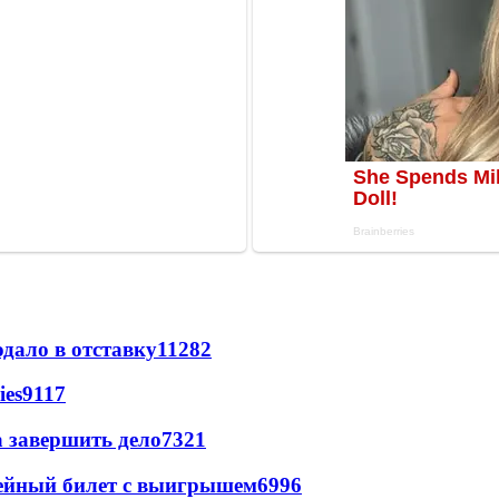
дало в отставку
11282
ies
9117
а завершить дело
7321
рейный билет с выигрышем
6996