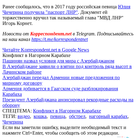
Ранее сообщалось, что в 2017 году российская певица
Юлия
Чичерина получила "паспорт ЛНР"
. Документ ей
торжественно вручил так называемый глава "МВД ЛНР"
Игорь Корнет.
Новости от
Корреспондент.net
в Telegram. Подписывайтесь
на наш канал
https://t.me/korrespondentnet
Читайте Korrespondent.net в Google News
Конфликт в Нагорном Карабахе
Пашинян назвал условия для мира с Азербайджаном
В Азербайджане заявили о взятии под контроль ряда высот в
Лачинском районе
Азербайджан передал Армении новые предложения по
мирному договору
Армения добивается в Гаагском суде разблокирования
Карабаха
Президент Азербайджана анонсировал рекордные расходы на
оборону
СПЕЦТЕМА:
Конфликт в Нагорном Карабахе
ТЕГИ:
видео
,
кошка
,
певица
,
обстрел
,
нагорный карабах
,
Чичерина
Если вы заметили ошибку, выделите необходимый текст и
нажмите Ctrl+Enter, чтобы сообщить об этом редакции.