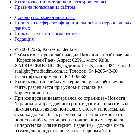
Использование материалов korrespondent.net
Правила пользования сайтом
Договор пользования сайтом
Политика в сфере конфиденциальности и персональных
данных
Пользовательское соглашение
Редакция
© 2000-2026, Korrespondent.net
Субъект в сфере онлайн-медиа Название онлайн-медиа -
«КореспонденТ.net» Адрес: 02091, місто Київ,
ХАРКІВСЬКЕ ШОСЕ, будинок 172-Б, офіс 208/1 E-mail:
sunlight@mediadim.com.ua
Телефон: 044-205-43-00
Идентификатор медиа - R40-06068
Использование любых материалов, размещённых на
сайте, разрешается при условии ссылки на
Корреспондент.net.
При копировании материалов со страницы «Новости
Украины и мира», для интернет-изданий – обязательна
прямая открытая для поисковых систем гиперссылка.
Ссылка должна быть размещена в независимости от
полного либо частичного использования материалов.
Гиперссылка (для интернет- изданий) – должна быть
размещена в подзаголовке или в первом абзаце