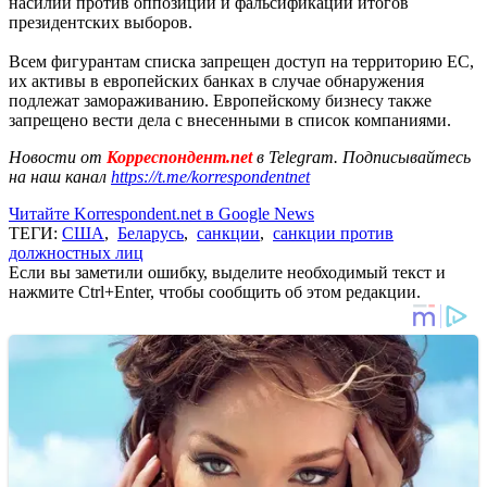
насилии против оппозиции и фальсификации итогов
президентских выборов.
Всем фигурантам списка запрещен доступ на территорию ЕС,
их активы в европейских банках в случае обнаружения
подлежат замораживанию. Европейскому бизнесу также
запрещено вести дела с внесенными в список компаниями.
Новости от
Корреспондент.net
в Telegram. Подписывайтесь
на наш канал
https://t.me/korrespondentnet
Читайте Korrespondent.net в Google News
ТЕГИ:
США
,
Беларусь
,
санкции
,
санкции против
должностных лиц
Если вы заметили ошибку, выделите необходимый текст и
нажмите Ctrl+Enter, чтобы сообщить об этом редакции.