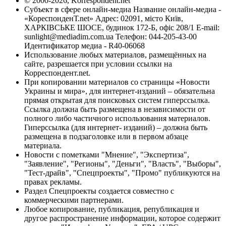
© 2000-2026, Korrespondent.net
Субъект в сфере онлайн-медиа Название онлайн-медиа -
«КореспонденТ.net» Адрес: 02091, місто Київ,
ХАРКІВСЬКЕ ШОСЕ, будинок 172-Б, офіс 208/1 E-mail:
sunlight@mediadim.com.ua
Телефон: 044-205-43-00
Идентификатор медиа - R40-06068
Использование любых материалов, размещённых на
сайте, разрешается при условии ссылки на
Корреспондент.net.
При копировании материалов со страницы «Новости
Украины и мира», для интернет-изданий – обязательна
прямая открытая для поисковых систем гиперссылка.
Ссылка должна быть размещена в независимости от
полного либо частичного использования материалов.
Гиперссылка (для интернет- изданий) – должна быть
размещена в подзаголовке или в первом абзаце
материала.
Новости с пометками "Мнение", "Экспертиза",
"Заявление", "Регионы", "Деньги", "Власть", "Выборы",
"Тест-драйв", "Спецпроекты", "Промо" публикуются на
правах рекламы.
Раздел Спецпроекты создается совместно с
коммерческими партнерами.
Любое копирование, публикация, републикация и
другое распространение информации, которое содержит