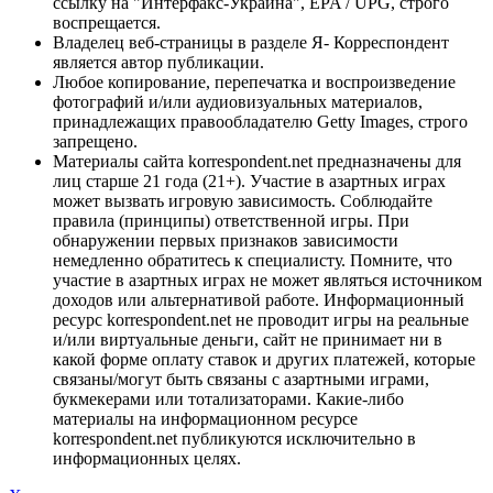
ссылку на "Интерфакс-Украина", EPA / UPG, строго
воспрещается.
Владелец веб-страницы в разделе Я- Корреспондент
является автор публикации.
Любое копирование, перепечатка и воспроизведение
фотографий и/или аудиовизуальных материалов,
принадлежащих правообладателю Getty Images, строго
запрещено.
Материалы сайта korrespondent.net предназначены для
лиц старше 21 года (21+). Участие в азартных играх
может вызвать игровую зависимость. Соблюдайте
правила (принципы) ответственной игры. При
обнаружении первых признаков зависимости
немедленно обратитесь к специалисту. Помните, что
участие в азартных играх не может являться источником
доходов или альтернативой работе. Информационный
ресурс korrespondent.net не проводит игры на реальные
и/или виртуальные деньги, сайт не принимает ни в
какой форме оплату ставок и других платежей, которые
связаны/могут быть связаны с азартными играми,
букмекерами или тотализаторами. Какие-либо
материалы на информационном ресурсе
korrespondent.net публикуются исключительно в
информационных целях.