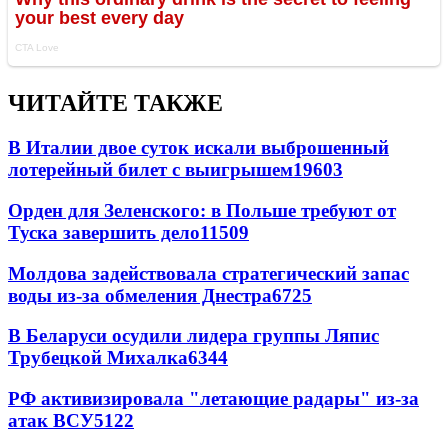
ЧИТАЙТЕ ТАКЖЕ
В Италии двое суток искали выброшенный
лотерейный билет с выигрышем
19603
Орден для Зеленского: в Польше требуют от
Туска завершить дело
11509
Молдова задействовала стратегический запас
воды из-за обмеления Днестра
6725
В Беларуси осудили лидера группы Ляпис
Трубецкой Михалка
6344
РФ активизировала "летающие радары" из-за
атак ВСУ
5122