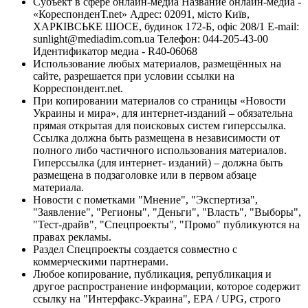
Субъект в сфере онлайн-медиа Название онлайн-медиа -
«КореспонденТ.net» Адрес: 02091, місто Київ,
ХАРКІВСЬКЕ ШОСЕ, будинок 172-Б, офіс 208/1 E-mail:
sunlight@mediadim.com.ua
Телефон: 044-205-43-00
Идентификатор медиа - R40-06068
Использование любых материалов, размещённых на
сайте, разрешается при условии ссылки на
Корреспондент.net.
При копировании материалов со страницы «Новости
Украины и мира», для интернет-изданий – обязательна
прямая открытая для поисковых систем гиперссылка.
Ссылка должна быть размещена в независимости от
полного либо частичного использования материалов.
Гиперссылка (для интернет- изданий) – должна быть
размещена в подзаголовке или в первом абзаце
материала.
Новости с пометками "Мнение", "Экспертиза",
"Заявление", "Регионы", "Деньги", "Власть", "Выборы",
"Тест-драйв", "Спецпроекты", "Промо" публикуются на
правах рекламы.
Раздел Спецпроекты создается совместно с
коммерческими партнерами.
Любое копирование, публикация, републикация и
другое распространение информации, которое содержит
ссылку на "Интерфакс-Украина", EPA / UPG, строго