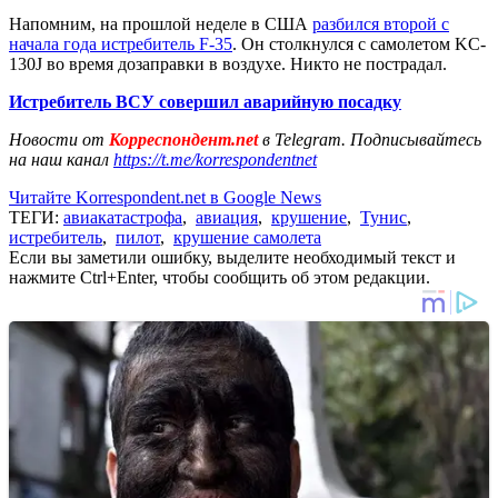
Напомним, на прошлой неделе в США
разбился второй с
начала года истребитель F-35
. Он столкнулся с самолетом KC-
130J во время дозаправки в воздухе. Никто не пострадал.
Истребитель ВСУ совершил аварийную посадку
Новости от
Корреспондент.net
в Telegram. Подписывайтесь
на наш канал
https://t.me/korrespondentnet
Читайте Korrespondent.net в Google News
ТЕГИ:
авиакатастрофа
,
авиация
,
крушение
,
Тунис
,
истребитель
,
пилот
,
крушение самолета
Если вы заметили ошибку, выделите необходимый текст и
нажмите Ctrl+Enter, чтобы сообщить об этом редакции.