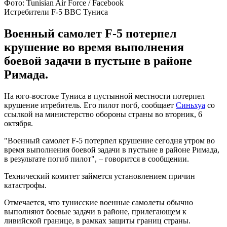
Фото: Tunisian Air Force / Facebook
Истребители F-5 ВВС Туниса
Военный самолет F-5 потерпел
крушение во время выполнения
боевой задачи в пустыне в районе
Римада.
На юго-востоке Туниса в пустынной местности потерпел
крушение итребитель. Его пилот погб, сообщает
Синьхуа
со
ссылкой на министерство обороны страны во вторник, 6
октября.
"Военный самолет F-5 потерпел крушение сегодня утром во
время выполнения боевой задачи в пустыне в районе Римада,
в результате погиб пилот", – говорится в сообщении.
Технический комитет займется установлением причин
катастрофы.
Отмечается, что тунисские военные самолеты обычно
выполняют боевые задачи в районе, прилегающем к
ливийской границе, в рамках защиты границ страны.