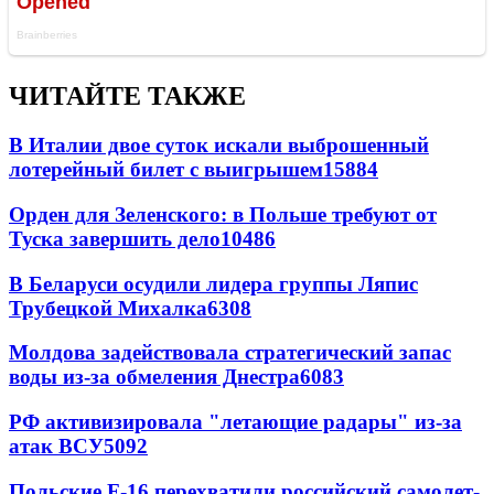
ЧИТАЙТЕ ТАКЖЕ
В Италии двое суток искали выброшенный
лотерейный билет с выигрышем
15884
Орден для Зеленского: в Польше требуют от
Туска завершить дело
10486
В Беларуси осудили лидера группы Ляпис
Трубецкой Михалка
6308
Молдова задействовала стратегический запас
воды из-за обмеления Днестра
6083
РФ активизировала "летающие радары" из-за
атак ВСУ
5092
Польские F-16 перехватили российский самолет-