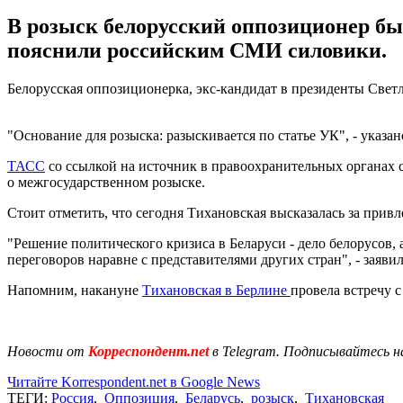
В розыск белорусский оппозиционер был
пояснили российским СМИ силовики.
Белорусская оппозиционерка, экс-кандидат в президенты Светл
"Основание для розыска: разыскивается по статье УК", - указано
ТАСС
со ссылкой на источник в правоохранительных органах со
о межгосударственном розыске.
Стоит отметить, что сегодня Тихановская высказалась за при
"Решение политического кризиса в Беларуси - дело белорусов, 
переговоров наравне с представителями других стран", - заяви
Напомним, накануне
Тихановская в Берлине
провела встречу 
Новости от
Корреспондент.net
в Telegram. Подписывайтесь н
Читайте Korrespondent.net в Google News
ТЕГИ:
Россия
,
Оппозиция
,
Беларусь
,
розыск
,
Тихановская