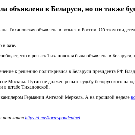
а объявлена в Беларуси, но он также буд
ана Тихановская объявлена в розыск в России. Об этом свидете
 в базе.
общает, что в розыск Тихановская была объявлена в Беларуси, но
влечение к решению политкризиса в Беларуси президента РФ Вла
а не Москвы. Путин не должен решать судьбу белорусского народ
ли в штабе Тихановской.
с канцлером Германии Ангелой Меркель. А на прошлой неделе
в
а наш канал
https://t.me/korrespondentnet