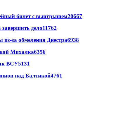
рейный билет с выигрышем
20667
а завершить дело
11762
ы из-за обмеления Днестра
6938
цкой Михалка
6356
так ВСУ
5131
шпион над Балтикой
4761