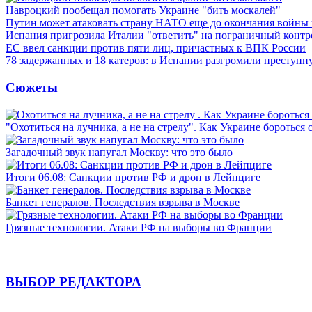
Навроцкий пообещал помогать Украине "бить москалей"
Путин может атаковать страну НАТО еще до окончания войны
Испания пригрозила Италии "ответить" на пограничный контр
ЕС ввел санкции против пяти лиц, причастных к ВПК России
78 задержанных и 18 катеров: в Испании разгромили преступн
Сюжеты
"Охотиться на лучника, а не на стрелу". Как Украине бороться 
Загадочный звук напугал Москву: что это было
Итоги 06.08: Санкции против РФ и дрон в Лейпциге
Банкет генералов. Последствия взрыва в Москве
Грязные технологии. Атаки РФ на выборы во Франции
ВЫБОР РЕДАКТОРА