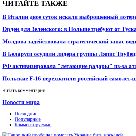
ЧИТАЙТЕ ТАКЖЕ
В Италии двое суток искали выброшенный лоте
Орден для Зеленского: в Польше требуют от Туск
Молдова задействовала стратегический запас вод
В Беларуси осудили лидера группы Ляпис Трубе
РФ активизировала "летающие радары" из-за а
Польские F-16 перехватили российский самолет-
Читать комментарии
Новости мира
Последние
Популярные
Комментируемые