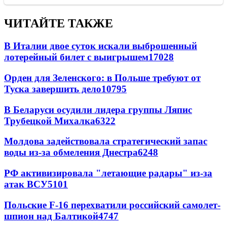
ЧИТАЙТЕ ТАКЖЕ
В Италии двое суток искали выброшенный
лотерейный билет с выигрышем
17028
Орден для Зеленского: в Польше требуют от
Туска завершить дело
10795
В Беларуси осудили лидера группы Ляпис
Трубецкой Михалка
6322
Молдова задействовала стратегический запас
воды из-за обмеления Днестра
6248
РФ активизировала "летающие радары" из-за
атак ВСУ
5101
Польские F-16 перехватили российский самолет-
шпион над Балтикой
4747