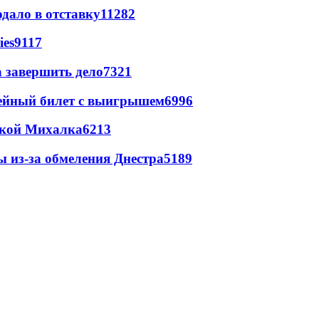
дало в отставку
11282
ies
9117
а завершить дело
7321
рейный билет с выигрышем
6996
цкой Михалка
6213
ы из-за обмеления Днестра
5189