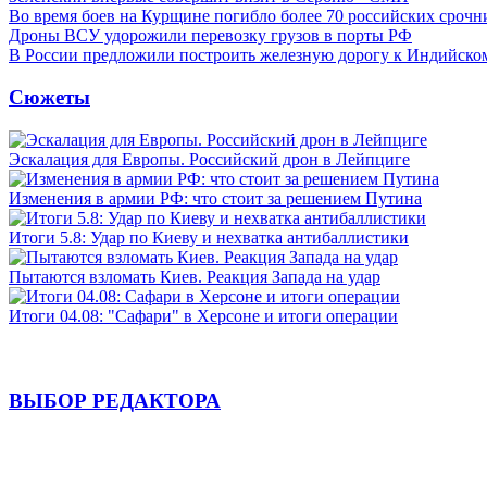
Во время боев на Курщине погибло более 70 российских сроч
Дроны ВСУ удорожили перевозку грузов в порты РФ
В России предложили построить железную дорогу к Индийско
Сюжеты
Эскалация для Европы. Российский дрон в Лейпциге
Изменения в армии РФ: что стоит за решением Путина
Итоги 5.8: Удар по Киеву и нехватка антибаллистики
Пытаются взломать Киев. Реакция Запада на удар
Итоги 04.08: "Сафари" в Херсоне и итоги операции
ВЫБОР РЕДАКТОРА