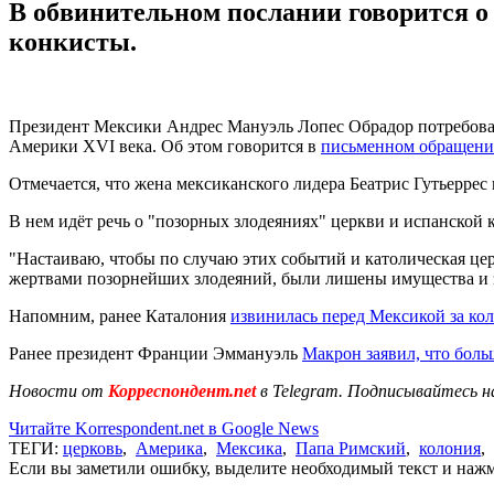
В обвинительном послании говорится о
конкисты.
Президент Мексики Андрес Мануэль Лопес Обрадор потребовал
Америки XVI века. Об этом говорится в
письменном обращен
Отмечается, что жена мексиканского лидера Беатрис Гутьеррес
В нем идёт речь о "позорных злодеяниях" церкви и испанской
"Настаиваю, чтобы по случаю этих событий и католическая це
жертвами позорнейших злодеяний, были лишены имущества и зе
Напомним, ранее Каталония
извинилась перед Мексикой за ко
Ранее президент Франции Эммануэль
Макрон заявил, что бол
Новости от
Корреспондент.net
в Telegram. Подписывайтесь н
Читайте Korrespondent.net в Google News
ТЕГИ:
церковь
,
Америка
,
Мексика
,
Папа Римский
,
колония
,
Если вы заметили ошибку, выделите необходимый текст и нажми