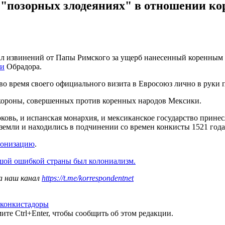
 "позорных злодеяниях" в отношении ко
 извинений от Папы Римского за ущерб нанесенный коренным н
ии
Обрадора.
 во время своего официального визита в Евросоюз лично в руки 
 короны, совершенных против коренных народов Мексики.
рковь, и испанская монархия, и мексиканское государство прин
мли и находились в подчинении со времен конкисты 1521 года д
лонизацию
.
ьшой ошибкой страны был колониализм.
а наш канал
https://t.me/korrespondentnet
конкистадоры
те Ctrl+Enter, чтобы сообщить об этом редакции.