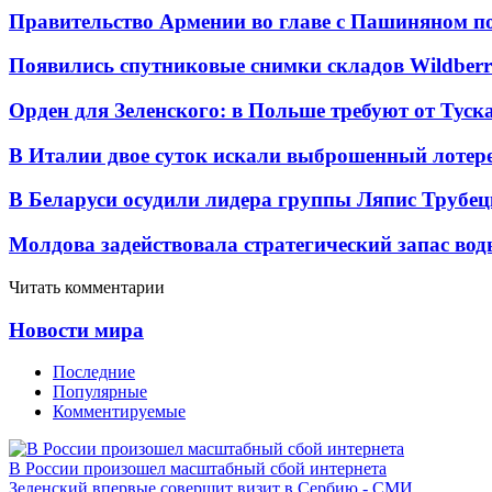
Правительство Армении во главе с Пашиняном по
Появились спутниковые снимки складов Wildberr
Орден для Зеленского: в Польше требуют от Туск
В Италии двое суток искали выброшенный лоте
В Беларуси осудили лидера группы Ляпис Трубе
Молдова задействовала стратегический запас вод
Читать комментарии
Новости мира
Последние
Популярные
Комментируемые
В России произошел масштабный сбой интернета
Зеленский впервые совершит визит в Сербию - СМИ