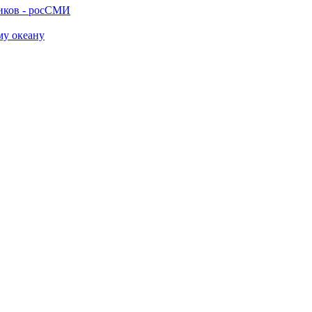
ников - росСМИ
му океану