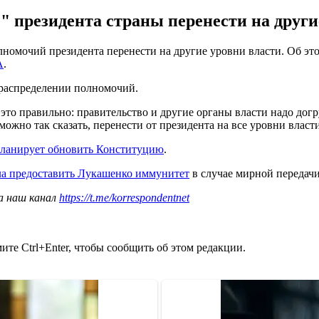
 президента страны перенести на други
лномочий президента перенести на другие уровни власти. Об эт
А
.
рераспределении полномочий.
ом это правильно: правительство и другие органы власти надо до
ожно так сказать, перенести от президента на все уровни власти"
ланирует обновить Конституцию
.
а предоставить Лукашенко иммунитет
в случае мирной передачи
а наш канал
https://t.me/korrespondentnet
те Ctrl+Enter, чтобы сообщить об этом редакции.