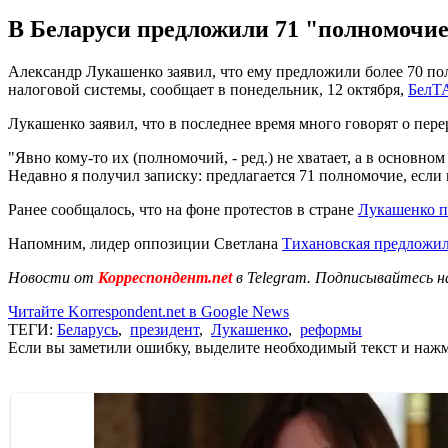
В Беларуси предложили 71 "полномочие"
Александр Лукашенко заявил, что ему предложили более 70 по
налоговой системы, сообщает в понедельник, 12 октября,
БелТ
Лукашенко заявил, что в последнее время много говорят о пе
"Явно кому-то их (полномочий, - ред.) не хватает, а в основн
Недавно я получил записку: предлагается 71 полномочие, если м
Ранее сообщалось, что на фоне протестов в стране
Лукашенко п
Напомним, лидер оппозиции Светлана
Тихановская предложил
Новости от
Корреспондент.net
в Telegram. Подписывайтесь н
Читайте Korrespondent.net в Google News
ТЕГИ:
Беларусь
,
президент
,
Лукашенко
,
реформы
Если вы заметили ошибку, выделите необходимый текст и нажми