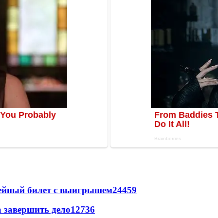
рейный билет с выигрышем
24459
а завершить дело
12736