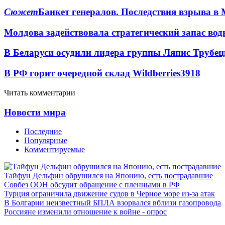
Сюжет
Банкет генералов. Последствия взрыва в 
Молдова задействовала стратегический запас вод
В Беларуси осудили лидера группы Ляпис Трубе
В РФ горит очередной склад Wildberries
3918
Читать комментарии
Новости мира
Последние
Популярные
Комментируемые
Тайфун Дельфин обрушился на Японию, есть пострадавшие
Совбез ООН обсудит обращение с пленными в РФ
Турция ограничила движение судов в Черное море из-за атак
В Болгарии неизвестный БПЛА взорвался вблизи газопровода
Россияне изменили отношение к войне - опрос