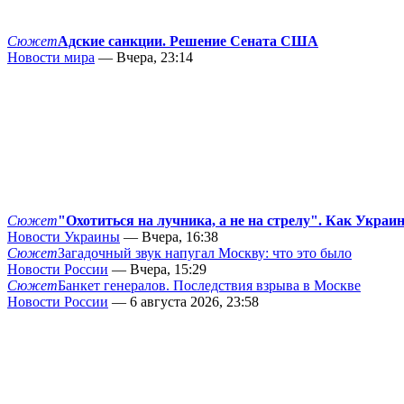
Сюжет
Адские санкции. Решение Сената США
Новости мира
— Вчера, 23:14
Сюжет
"Охотиться на лучника, а не на стрелу". Как Украи
Новости Украины
— Вчера, 16:38
Сюжет
Загадочный звук напугал Москву: что это было
Новости России
— Вчера, 15:29
Сюжет
Банкет генералов. Последствия взрыва в Москве
Новости России
— 6 августа 2026, 23:58