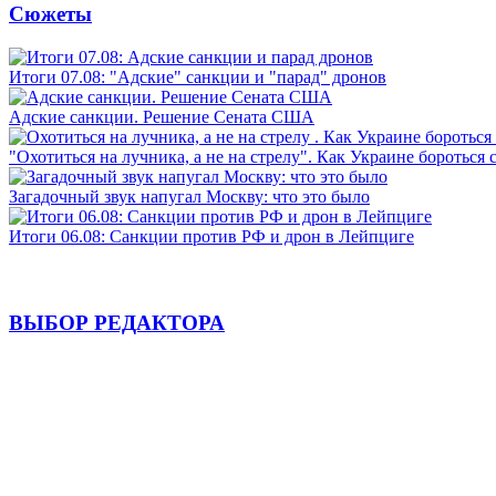
Сюжеты
Итоги 07.08: "Адские" санкции и "парад" дронов
Адские санкции. Решение Сената США
"Охотиться на лучника, а не на стрелу". Как Украине бороться 
Загадочный звук напугал Москву: что это было
Итоги 06.08: Санкции против РФ и дрон в Лейпциге
ВЫБОР РЕДАКТОРА