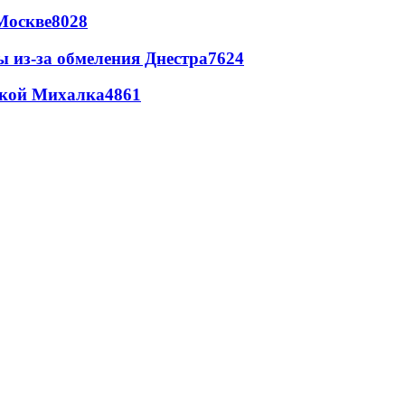
Москве
8028
ы из-за обмеления Днестра
7624
цкой Михалка
4861