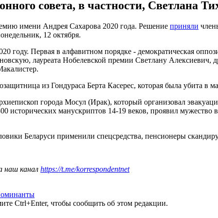
ного совета, в частности, Светлана Ти
ремию имени Андрея Сахарова 2020 года. Решение
приняли
члены
онедельник, 12 октября.
20 году. Первая в алфавитном порядке - демократическая оппози
ановскую, лауреата Нобелевской премии Светлану Алексиевич, д
Макалистер.
защитница из Гондураса Берта Касерес, которая была убита в ма
рхиепископ города Мосул (Ирак), который организовал эвакуац
00 исторических манускриптов 14-19 веков, проявил мужество в
ловики Беларуси применили спецсредства, пенсионеры скандир
а наш канал
https://t.me/korrespondentnet
номинанты
те Ctrl+Enter, чтобы сообщить об этом редакции.