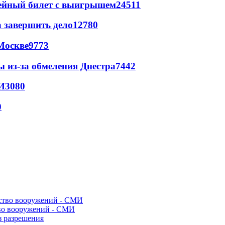
рейный билет с выигрышем
24511
а завершить дело
12780
Москве
9773
ы из-за обмеления Днестра
7442
И
3080
0
во вооружений - СМИ
з разрешения