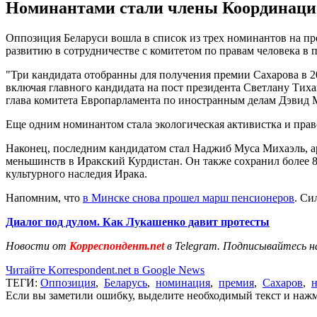
Номинантами стали члены Координацион
Оппозиция Беларуси вошла в список из трех номинантов на п
развитию в сотрудничестве с комитетом по правам человека в п
"Три кандидата отобранны для получения премии Сахарова в 20
включая главного кандидата на пост президента Светлану Тих
глава комитета Европарламента по иностранным делам Дэвид 
Еще одним номинантом стала экологическая активистка и право
Наконец, последним кандидатом стал Наджиб Муса Михаэль, а
меньшинств в Иракский Курдистан. Он также сохранил более 8
культурного наследия Ирака.
Напомним, что
в Минске снова прошел марш пенсионеров
. Си
Диалог под дулом. Как Лукашенко давит протесты
Новости от
Корреспондент.net
в Telegram. Подписывайтесь н
Читайте Korrespondent.net в Google News
ТЕГИ:
Оппозиция
,
Беларусь
,
номинация
,
премия
,
Сахаров
,
Если вы заметили ошибку, выделите необходимый текст и нажми