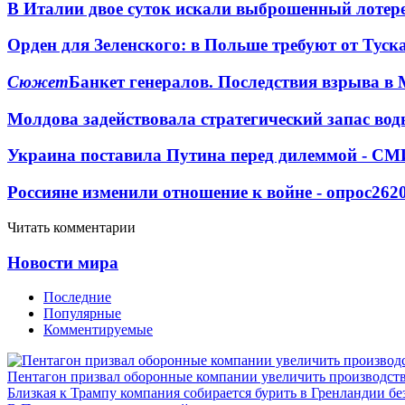
В Италии двое суток искали выброшенный лоте
Орден для Зеленского: в Польше требуют от Туск
Сюжет
Банкет генералов. Последствия взрыва в 
Молдова задействовала стратегический запас вод
Украина поставила Путина перед дилеммой - СМ
Россияне изменили отношение к войне - опрос
262
Читать комментарии
Новости мира
Последние
Популярные
Комментируемые
Пентагон призвал оборонные компании увеличить производст
Близкая к Трампу компания собирается бурить в Гренландии бе