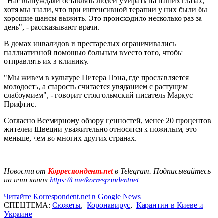
"Нас вынуждали оставлять людей умирать на наших глазах,
хотя мы знали, что при интенсивной терапии у них были бы
хорошие шансы выжить. Это происходило несколько раз за
день", - рассказывают врачи.
В домах инвалидов и престарелых ограничивались
паллиативной помощью больным вместо того, чтобы
отправлять их в клинику.
"Мы живем в культуре Питера Пэна, где прославляется
молодость, а старость считается увяданием с растущим
слабоумием", - говорит стокгольмский писатель Маркус
Прифтис.
Согласно Всемирному обзору ценностей, менее 20 процентов
жителей Швеции уважительно относятся к пожилым, это
меньше, чем во многих других странах.
Новости от
Корреспондент.net
в Telegram. Подписывайтесь
на наш канал
https://t.me/korrespondentnet
Читайте Korrespondent.net в Google News
СПЕЦТЕМА:
Сюжеты
,
Коронавирус
,
Карантин в Киеве и
Украине