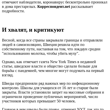
отмечают наблюдатели, коронавирус бесконтрольно проникал
в дома престарелых.
Корреспондент.net
рассказывает
подробности.
И хвалят, и критикуют
Весной, когда все страны закрывали границы и отправляли
людей в самоизоляцию, Швеция решила идти по
собственному пути, настаивая на том, что локдаун сродни
"использованию молотка, чтобы убить муху".
Однако, как отмечает газета New York Times в недавней
статье, шведские власти и общество сделали больше для
борьбы с пандемией, чем многие могут подумать на первый
взгляд.
Шведы предприняли ряд важных мер по инфекционному
контролю. Школы для учащихся от 16 лет и старше были
закрыты. Власти установили запрет на массовые собрания и
ограничили проведение публичных мероприятий, число
участников которых превышает 50 человек.
Главное в чем шведы были правы, отмечает NYT, так это то,