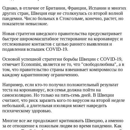
Однако, в отличие от Британии, Франции, Испании и многих
других стран, Швеция еще не столкнулась со второй волной
пандемии. Число больных в Стокгольме, конечно, растет, но
показатели невысокие.
Новая стратегия шведского правительства предусматривает
быстрое широкомасштабное тестирование на коронавирус и
отслеживание контактов с целью раннего выявления и
подавления вспышек COVID-19.
Основой успешной стратегии борьбы Швеции с COVID-19,
отмечает Economist, является не то, что "свободолюбива", а в
том, что правительство страны взвешивает компромиссы по
каждому карантинному ограничению.
Например, если кто-то получил положительный результат
теста на коронавирус, вся семья должна пойти на
самоизоляцию. Но только на пять-семь дней. В Швеции
считают, что риск заразить кого-то вирусом на второй неделе
небольшой, а длительная изоляция может навредить
психическому здоровью.
Многие все же продолжают критиковать Швецию, а именно
за ее отношение к пожилым людям во время пандемии. Как