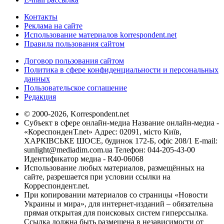
Контакты
Реклама на сайте
Использование материалов korrespondent.net
Правила пользования сайтом
Договор пользования сайтом
Политика в сфере конфиденциальности и персональных
данных
Пользовательское соглашение
Редакция
© 2000-2026, Korrespondent.net
Субъект в сфере онлайн-медиа Название онлайн-медиа -
«КореспонденТ.net» Адрес: 02091, місто Київ,
ХАРКІВСЬКЕ ШОСЕ, будинок 172-Б, офіс 208/1 E-mail:
sunlight@mediadim.com.ua
Телефон: 044-205-43-00
Идентификатор медиа - R40-06068
Использование любых материалов, размещённых на
сайте, разрешается при условии ссылки на
Корреспондент.net.
При копировании материалов со страницы «Новости
Украины и мира», для интернет-изданий – обязательна
прямая открытая для поисковых систем гиперссылка.
Ссылка должна быть размещена в независимости от