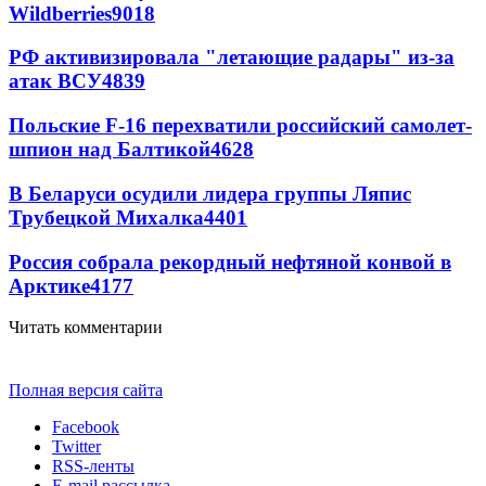
Wildberries
9018
РФ активизировала "летающие радары" из-за
атак ВСУ
4839
Польские F-16 перехватили российский самолет-
шпион над Балтикой
4628
В Беларуси осудили лидера группы Ляпис
Трубецкой Михалка
4401
Россия собрала рекордный нефтяной конвой в
Арктике
4177
Читать комментарии
Полная версия сайта
Facebook
Twitter
RSS-ленты
E-mail рассылка