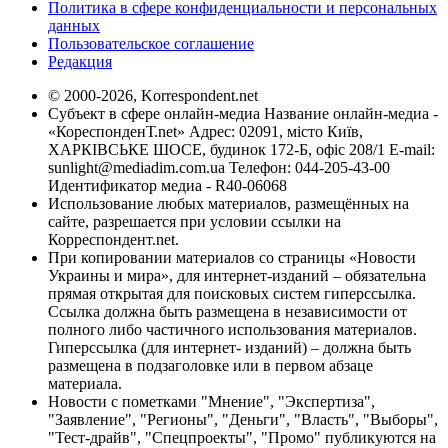
Политика в сфере конфиденциальности и персональных
данных
Пользовательское соглашение
Редакция
© 2000-2026, Korrespondent.net
Субъект в сфере онлайн-медиа Название онлайн-медиа -
«КореспонденТ.net» Адрес: 02091, місто Київ,
ХАРКІВСЬКЕ ШОСЕ, будинок 172-Б, офіс 208/1 E-mail:
sunlight@mediadim.com.ua
Телефон: 044-205-43-00
Идентификатор медиа - R40-06068
Использование любых материалов, размещённых на
сайте, разрешается при условии ссылки на
Корреспондент.net.
При копировании материалов со страницы «Новости
Украины и мира», для интернет-изданий – обязательна
прямая открытая для поисковых систем гиперссылка.
Ссылка должна быть размещена в независимости от
полного либо частичного использования материалов.
Гиперссылка (для интернет- изданий) – должна быть
размещена в подзаголовке или в первом абзаце
материала.
Новости с пометками "Мнение", "Экспертиза",
"Заявление", "Регионы", "Деньги", "Власть", "Выборы",
"Тест-драйв", "Спецпроекты", "Промо" публикуются на