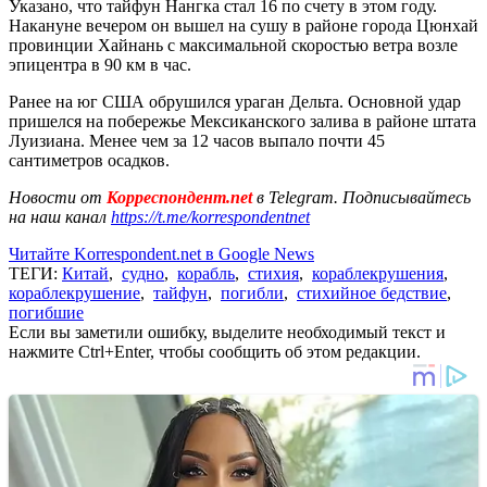
Указано, что тайфун Нангка стал 16 по счету в этом году.
Накануне вечером он вышел на сушу в районе города Цюнхай
провинции Хайнань с максимальной скоростью ветра возле
эпицентра в 90 км в час.
Ранее на юг США обрушился ураган Дельта. Основной удар
пришелся на побережье Мексиканского залива в районе штата
Луизиана. Менее чем за 12 часов выпало почти 45
сантиметров осадков.
Новости от
Корреспондент.net
в Telegram. Подписывайтесь
на наш канал
https://t.me/korrespondentnet
Читайте Korrespondent.net в Google News
ТЕГИ:
Китай
,
судно
,
корабль
,
стихия
,
кораблекрушения
,
кораблекрушение
,
тайфун
,
погибли
,
стихийное бедствие
,
погибшие
Если вы заметили ошибку, выделите необходимый текст и
нажмите Ctrl+Enter, чтобы сообщить об этом редакции.