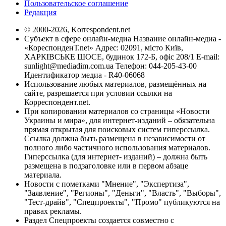
Пользовательское соглашение
Редакция
© 2000-2026, Korrespondent.net
Субъект в сфере онлайн-медиа Название онлайн-медиа -
«КореспонденТ.net» Адрес: 02091, місто Київ,
ХАРКІВСЬКЕ ШОСЕ, будинок 172-Б, офіс 208/1 E-mail:
sunlight@mediadim.com.ua
Телефон: 044-205-43-00
Идентификатор медиа - R40-06068
Использование любых материалов, размещённых на
сайте, разрешается при условии ссылки на
Корреспондент.net.
При копировании материалов со страницы «Новости
Украины и мира», для интернет-изданий – обязательна
прямая открытая для поисковых систем гиперссылка.
Ссылка должна быть размещена в независимости от
полного либо частичного использования материалов.
Гиперссылка (для интернет- изданий) – должна быть
размещена в подзаголовке или в первом абзаце
материала.
Новости с пометками "Мнение", "Экспертиза",
"Заявление", "Регионы", "Деньги", "Власть", "Выборы",
"Тест-драйв", "Спецпроекты", "Промо" публикуются на
правах рекламы.
Раздел Спецпроекты создается совместно с