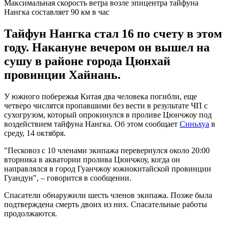
Максимальная скорость ветра возле эпицентра тайфуна
Нангка составляет 90 км в час
Тайфун Нангка стал 16 по счету в этом
году. Накануне вечером он вышел на
сушу в районе города Цюнхай
провинции Хайнань.
У южного побережья Китая два человека погибли, еще
четверо числятся пропавшими без вести в результате ЧП с
сухогрузом, который опрокинулся в проливе Цюнчжоу под
воздействием тайфуна Нангка. Об этом сообщает
Синьхуа
в
среду, 14 октября.
"Песковоз с 10 членами экипажа перевернулся около 20:00
вторника в акватории пролива Цюнчжоу, когда он
направлялся в город Гуанчжоу южнокитайской провинции
Гуандун", – говорится в сообщении.
Спасатели обнаружили шесть членов экипажа. Позже была
подтверждена смерть двоих из них. Спасательные работы
продолжаются.