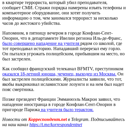
в квартире террориста, который убил преподавателя,
сообщает СМИ. Стражи порядка намерены изъять телефоны и
компьютерное оборудование, они хотят получить
информацию о том, чем занимался террорист за несколько
часов до жестокого убийства.
Напомним, в пятницу вечером в городе Конфлан-Сент-
Онорин, что в департаменте Ивелин региона Иль-де-Франс,
было совершено нападение на учителя
рядом со школой, где
тот преподавал историю. Нападавший перерезал ему горло.
Он пытался угрожать полицейским, прибывшим на место, но
был застрелен.
Как сообщил французский телеканал BFMTV, преступником
оказался 18-летний юноша, чеченец, выходец из Москвы.
Он
был застрелен полицейскими. Журналисты заявили, что тот,
якобы выкрикивал исламистские лозунги и на нем был надет
пояс смертника.
Позже президент Франции Эмманюэль Макрон заявил, что
нападение иностранца в городе Конфлан-Сент-Онорин в
пригороде Парижа
на учителя было терактом.
Новости от
Корреспондент.net
в Telegram. Подписывайтесь
на наш канал
https://t.me/korrespondentnet