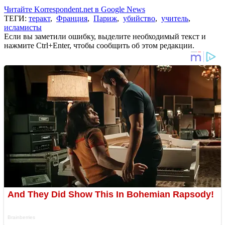
Читайте Korrespondent.net в Google News
ТЕГИ:
теракт
,
Франция
,
Париж
,
убийство
,
учитель
,
исламисты
Если вы заметили ошибку, выделите необходимый текст и
нажмите Ctrl+Enter, чтобы сообщить об этом редакции.