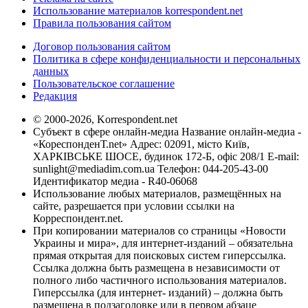
Использование материалов korrespondent.net
Правила пользования сайтом
Договор пользования сайтом
Политика в сфере конфиденциальности и персональных
данных
Пользовательское соглашение
Редакция
© 2000-2026, Korrespondent.net
Субъект в сфере онлайн-медиа Название онлайн-медиа -
«КореспонденТ.net» Адрес: 02091, місто Київ,
ХАРКІВСЬКЕ ШОСЕ, будинок 172-Б, офіс 208/1 E-mail:
sunlight@mediadim.com.ua
Телефон: 044-205-43-00
Идентификатор медиа - R40-06068
Использование любых материалов, размещённых на
сайте, разрешается при условии ссылки на
Корреспондент.net.
При копировании материалов со страницы «Новости
Украины и мира», для интернет-изданий – обязательна
прямая открытая для поисковых систем гиперссылка.
Ссылка должна быть размещена в независимости от
полного либо частичного использования материалов.
Гиперссылка (для интернет- изданий) – должна быть
размещена в подзаголовке или в первом абзаце