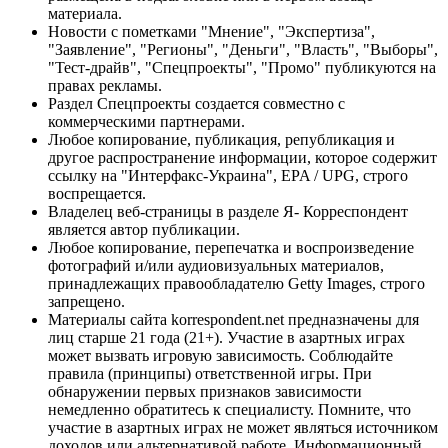
материала.
Новости с пометками "Мнение", "Экспертиза",
"Заявление", "Регионы", "Деньги", "Власть", "Выборы",
"Тест-драйв", "Спецпроекты", "Промо" публикуются на
правах рекламы.
Раздел Спецпроекты создается совместно с
коммерческими партнерами.
Любое копирование, публикация, републикация и
другое распространение информации, которое содержит
ссылку на "Интерфакс-Украина", EPA / UPG, строго
воспрещается.
Владелец веб-страницы в разделе Я- Корреспондент
является автор публикации.
Любое копирование, перепечатка и воспроизведение
фотографий и/или аудиовизуальных материалов,
принадлежащих правообладателю Getty Images, строго
запрещено.
Материалы сайта korrespondent.net предназначены для
лиц старше 21 года (21+). Участие в азартных играх
может вызвать игровую зависимость. Соблюдайте
правила (принципы) ответственной игры. При
обнаружении первых признаков зависимости
немедленно обратитесь к специалисту. Помните, что
участие в азартных играх не может являться источником
доходов или альтернативой работе. Информационный