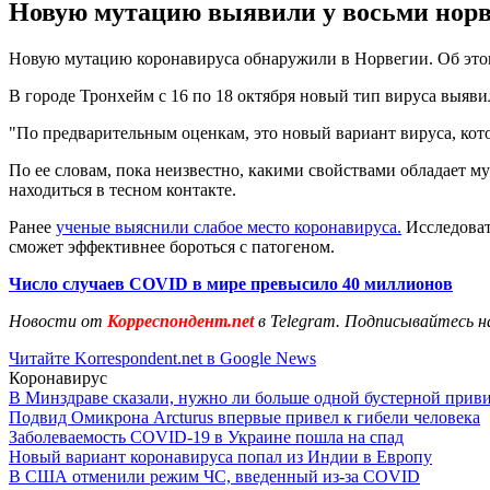
Новую мутацию выявили у восьми норве
Новую мутацию коронавируса обнаружили в Норвегии. Об этом
В городе Тронхейм с 16 по 18 октября новый тип вируса выяв
"По предварительным оценкам, это новый вариант вируса, кото
По ее словам, пока неизвестно, какими свойствами обладает му
находиться в тесном контакте.
Ранее
ученые выяснили слабое место коронавируса.
Исследоват
сможет эффективнее бороться с патогеном.
Число случаев COVID в мире превысило 40 миллионов
Новости от
Корреспондент.net
в Telegram. Подписывайтесь н
Читайте Korrespondent.net в Google News
Коронавирус
В Минздраве сказали, нужно ли больше одной бустерной прив
Подвид Омикрона Arcturus впервые привел к гибели человека
Заболеваемость COVID-19 в Украине пошла на спад
Новый вариант коронавируса попал из Индии в Европу
В США отменили режим ЧС, введенный из-за COVID