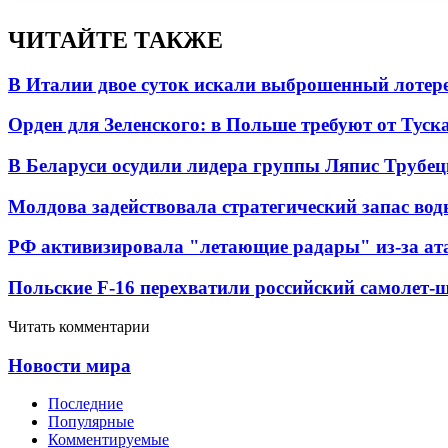
ЧИТАЙТЕ ТАКЖЕ
В Италии двое суток искали выброшенный лоте
Орден для Зеленского: в Польше требуют от Туск
В Беларуси осудили лидера группы Ляпис Трубе
Молдова задействовала стратегический запас вод
РФ активизировала "летающие радары" из-за а
Польские F-16 перехватили российский самолет-
Читать комментарии
Новости мира
Последние
Популярные
Комментируемые