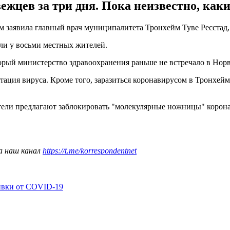
жцев за три дня. Пока неизвестно, каки
 заявила главный врач муниципалитета Тронхейм Туве Ресстад
или у восьми местных жителей.
рый министерство здравоохранения раньше не встречало в Норве
тация вируса. Кроме того, заразиться коронавирусом в Тронхейм
ели предлагают заблокировать "молекулярные ножницы" коронав
а наш канал
https://t.me/korrespondentnet
ивки от COVID-19