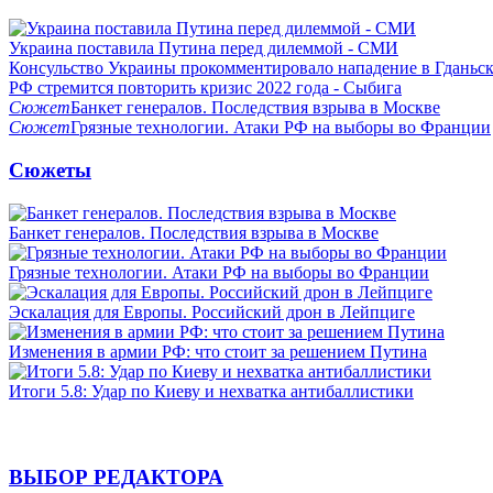
Украина поставила Путина перед дилеммой - СМИ
Консульство Украины прокомментировало нападение в Гданьс
РФ стремится повторить кризис 2022 года - Сыбига
Сюжет
Банкет генералов. Последствия взрыва в Москве
Сюжет
Грязные технологии. Атаки РФ на выборы во Франции
Сюжеты
Банкет генералов. Последствия взрыва в Москве
Грязные технологии. Атаки РФ на выборы во Франции
Эскалация для Европы. Российский дрон в Лейпциге
Изменения в армии РФ: что стоит за решением Путина
Итоги 5.8: Удар по Киеву и нехватка антибаллистики
ВЫБОР РЕДАКТОРА