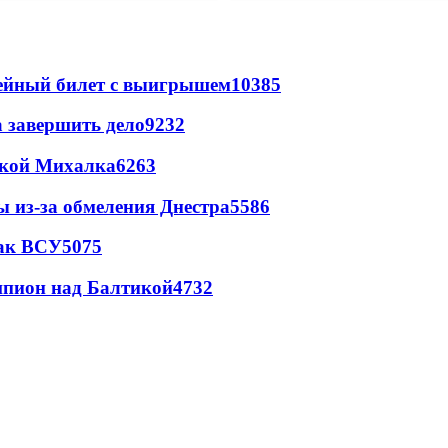
рейный билет с выигрышем
10385
а завершить дело
9232
цкой Михалка
6263
ы из-за обмеления Днестра
5586
так ВСУ
5075
шпион над Балтикой
4732