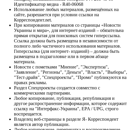
Идентификатор медиа - R40-06068
Использование любых материалов, размещённых на
сайте, разрешается при условии ссылки на
Корреспондент.net.
При копировании материалов со страницы «Новости
Украины и мира», для интернет-изданий – обязательна
прямая открытая для поисковых систем гиперссылка.
Ссылка должна быть размещена в независимости от
полного либо частичного использования материалов.
Гиперссылка (для интернет- изданий) – должна быть
размещена в подзаголовке или в первом абзаце
материала.
Новости с пометками "Мнение", "Экспертиза",
"Заявление", "Регионы", "Деньги", "Власть", "Выборы",
"Тест-драйв", "Спецпроекты", "Промо" публикуются на
правах рекламы.
Раздел Спецпроекты создается совместно с
коммерческими партнерами.
Любое копирование, публикация, републикация и
другое распространение информации, которое содержит
ссылку на "Интерфакс-Украина", EPA / UPG, строго
воспрещается.
Владелец веб-страницы в разделе Я- Корреспондент
является автор публикации.
Любое копирование, перепечатка и воспроизведение