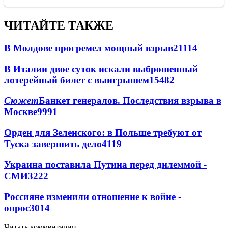
ЧИТАЙТЕ ТАКЖЕ
В Молдове прогремел мощный взрыв
21114
В Италии двое суток искали выброшенный
лотерейный билет с выигрышем
15482
Сюжет
Банкет генералов. Последствия взрыва в
Москве
9991
Орден для Зеленского: в Польше требуют от
Туска завершить дело
4119
Украина поставила Путина перед дилеммой -
СМИ
3222
Россияне изменили отношение к войне -
опрос
3014
Читать комментарии