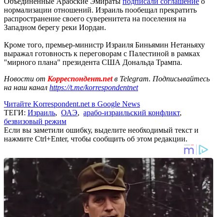
Объединенные Арабские Эмираты
подписали соглашение
о
нормализации отношений. Израиль пообещал прекратить
распространение своего суверенитета на поселения на
Западном берегу реки Иордан.
Кроме того, премьер-министр Израиля Биньямин Нетаньяху
выражал готовность к переговорам с Палестиной в рамках
"мирного плана" президента США Дональда Трампа.
Новости от
Корреспондент.net
в Telegram. Подписывайтесь
на наш канал
https://t.me/korrespondentnet
Читайте Korrespondent.net в Google News
ТЕГИ:
Израиль
,
ОАЭ
,
арабо-израильский конфликт
,
безвизовый режим
Если вы заметили ошибку, выделите необходимый текст и
нажмите Ctrl+Enter, чтобы сообщить об этом редакции.