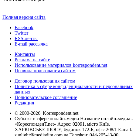
Полная версия сайта
Facebook
Twitter
RSS-ленты
E-mail рассылка
Контакты
Реклама на сайте
Использование материалов korrespondent.net
Правила пользования сайтом
Договор пользования сайтом
Политика в сфере конфиденциальности и персональных
данных
Пользовательское соглашение
Редакция
© 2000-2026, Korrespondent.net
Субъект в сфере онлайн-медиа Название онлайн-медиа -
«КореспонденТ.net» Адрес: 02091, місто Київ,
ХАРКІВСЬКЕ ШОСЕ, будинок 172-Б, офіс 208/1 E-mail:
sunlight@mediadim.com.ua
Телефон: 044-205-43-00