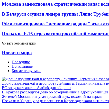
Молдова задействовала стратегический запас вод
В Беларуси осудили лидера группы Ляпис Трубе
РФ активизировала "летающие радары" из-за а
Польские F-16 перехватили российский самолет-
Читать комментарии
Новости мира
Последние
Популярные
Комментируемые
Дрон с взрывчаткой в аэропорту Лейпцига: Германия назвала н
ЕС запускает аналог Starlink для обороны
В Кракове расследуют дело об оскорблениях в адрес украинцев
Жителей Москвы напугал громкий звук, похожий на взрыв
Поехали в Украину ради пленных: в Корее задержали активист