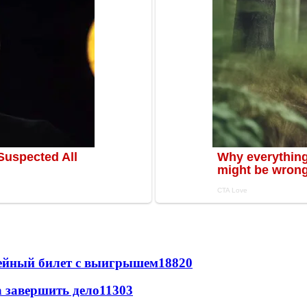
рейный билет с выигрышем
18820
а завершить дело
11303