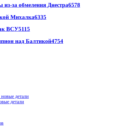
ы из-за обмеления Днестра
6578
цкой Михалка
6335
так ВСУ
5115
шпион над Балтикой
4754
овые детали
ов